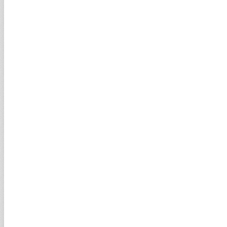
Gümüşte yeni ralli sinyali
1000 TL'NİZ GEÇEN HAFTA NE OLDU?
1.078,57TL
1.023,87TL
1.014,49TL
1.008,27TL