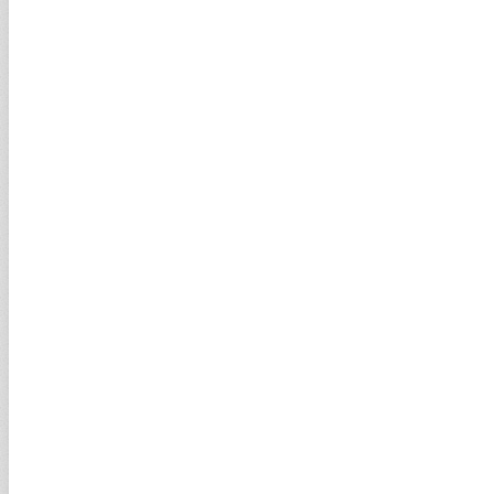
%0,83
%1,45
%2,39
%7,86
USD
EURO
BIST
ALTIN