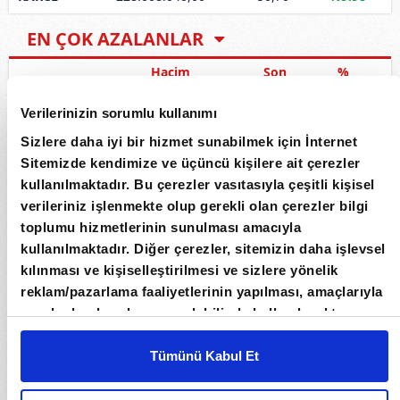
EN ÇOK AZALANLAR
Hacim
Son
%
LIDER
1.930.081.060,45
57,60
%-10.00
Verilerinizin sorumlu kullanımı
SURGY
19.565.378,00
51,80
%-9.99
Sizlere daha iyi bir hizmet sunabilmek için İnternet
Sitemizde kendimize ve üçüncü kişilere ait çerezler
CRDFA
220.906.756,38
30,64
%-9.99
kullanılmaktadır. Bu çerezler vasıtasıyla çeşitli kişisel
verileriniz işlenmekte olup gerekli olan çerezler bilgi
ORZAX
3.573.908.589,65
96,70
%-9.96
toplumu hizmetlerinin sunulması amacıyla
BARMA
5.064.966,20
14,84
%-9.95
kullanılmaktadır. Diğer çerezler, sitemizin daha işlevsel
kılınması ve kişiselleştirilmesi ve sizlere yönelik
EN ÇOK İŞLEM GÖRENLER
reklam/pazarlama faaliyetlerinin yapılması, amaçlarıyla
sınırlı olarak açık rızanız dahilinde kullanılacaktır.
Hacim
Son
%
Çerezlere ilişkin tercihlerinizi çerez paneli vasıtasıyla
THYAO
19.898.773.703,25
306,25
%-1.61
belirleyebilirsiniz. Çerezlere ilişkin detaylı bilgi için
Tümünü Kabul Et
Ayarlar butonuna tıklayabilir,
Çerez Bilgilendirme
ASELS
12.380.970.235,50
353,75
%-2.55
Metnimizi ziyaret edebilirsiniz.