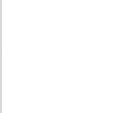
Jet yakıtı maliyetleri ve grev Lufthansa'nın
karlılığını düşürdü