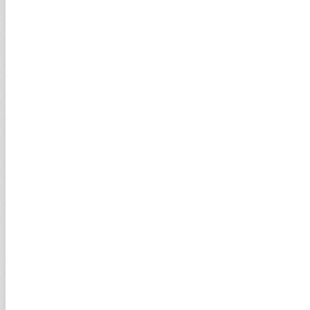
ALTIN ÇEVİRİCİ
Miktar
Altın Cinsi
Çevirileceği Birim
HESAPLA