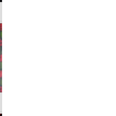
Borsa güne düşüşle başladı
Asya borsaları karışık seyrediyor