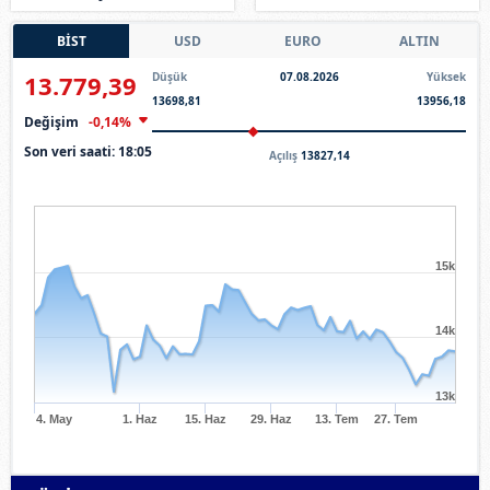
seyrediyor
değişikliğe gitti
BİST
USD
EURO
ALTIN
13.779,39
Düşük
07.08.2026
Yüksek
13698,81
13956,18
Değişim
-0,14%
Son veri saati:
18:05
Açılış
13827,14
15k
14k
13k
4. May
1. Haz
15. Haz
29. Haz
13. Tem
27. Tem