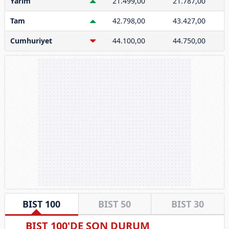
Yarım
21.499,00
21.787,00
Tam
42.798,00
43.427,00
Cumhuriyet
44.100,00
44.750,00
BIST 100
BIST 50
BIST 30
BIST 100'DE SON DURUM