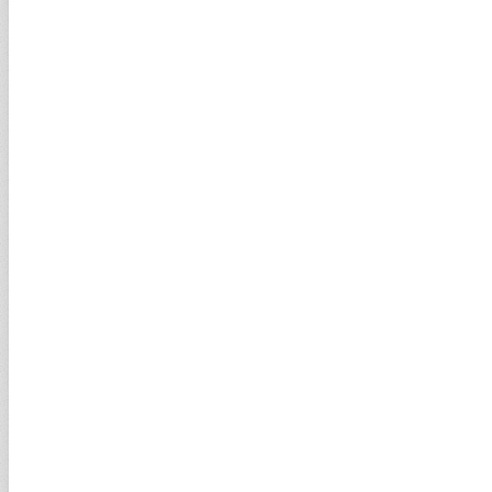
Tarım emtiasında sert yükseliş
Türkiye-Irak petrol anlaşmasında yeni dönem