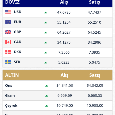
DÖVİZ
Alış
Satış
USD
47,6785
47,7437
EUR
55,1254
55,2510
GBP
64,2027
64,5245
CAD
34,1275
34,2986
DKK
7,3566
7,3935
SEK
5,0223
5,0475
ALTIN
Alış
Satış
Ons
$4.341,53
$4.342,09
Gram
6.659,69
6.660,55
Çeyrek
10.749,00
10.903,00