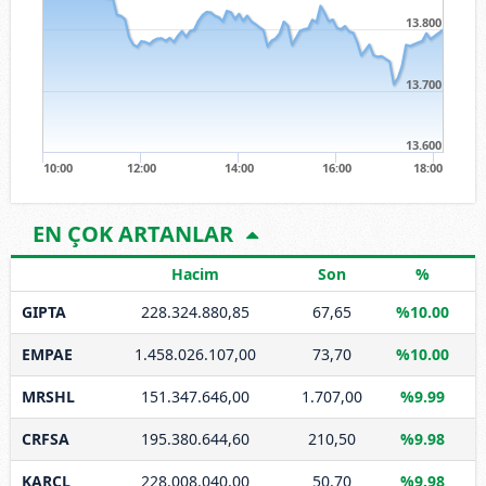
13.800
13.700
13.600
10:00
12:00
14:00
16:00
18:00
EN ÇOK ARTANLAR
Hacim
Son
%
GIPTA
228.324.880,85
67,65
%10.00
EMPAE
1.458.026.107,00
73,70
%10.00
MRSHL
151.347.646,00
1.707,00
%9.99
CRFSA
195.380.644,60
210,50
%9.98
KARCL
228.008.040,00
50,70
%9.98