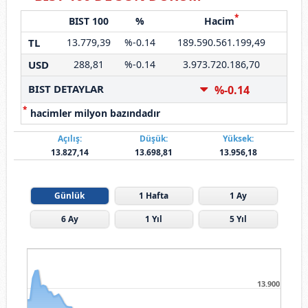
*
BIST 100
%
Hacim
TL
13.779,39
%-0.14
189.590.561.199,49
USD
288,81
%-0.14
3.973.720.186,70
BIST DETAYLAR
%-0.14
*
hacimler milyon bazındadır
Açılış:
Düşük:
Yüksek:
13.827,14
13.698,81
13.956,18
Günlük
1 Hafta
1 Ay
6 Ay
1 Yıl
5 Yıl
14.000
13.900