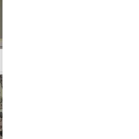
Quick Sigorta’nın Halka Arzı Başarıyla
Tamamlandı