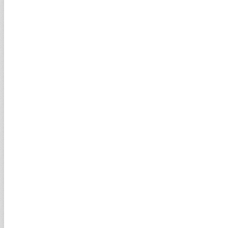
ABD'den kritik Hürmüz açıklaması
Petrol fiyatları yeniden toparlanıyor