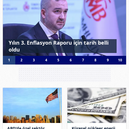
Yılın 3. Enflasyon Raporu için tarih belli
oldu
1
2
3
4
5
6
7
8
9
10
ABD'de özel sektör
Küresel nükleer enerji