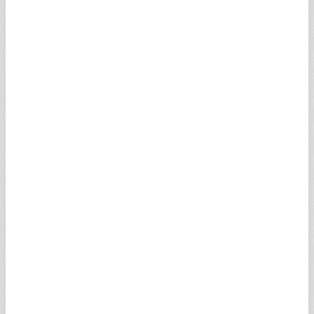
Hiç bir şart ve koşul altında, Turkuvaz Medya Grup,
yöneticileri, müdürleri, çalışanları, şube ve acenteleri
lisans verenleri veya sırasıyla onların halefleri veya
onların yerine geçenler, kendisinden devir ve temlik
alanlar, Turkuvaz Medya Grup'un veya kullanıcının,
kullanıcı şifre ve hesap bilgilerinin korunmasındaki
ihmalinden dolayı meydana gelebilecek hiç bir zarar
ve ziyandan sorumlu değildir.
Web sitesindeki sponsorların, reklam verenlerin ve
üçüncü kişilerin, müştereken veya tek başına
kullanımları sonucu, fiillerinden, hata ve
ihmallerinden, davranışlarından dolayı Turkuvaz
Medya Grup açık bir şekilde hiç bir sorumluluk kabul
etmediğini beyan etmektedir. Ayrıca hiç bir kayıt ve
şart altında Turkuvaz Medya Grup, yöneticileri,
müdürleri, çalışanları, şube ve acenteleri lisans
verenleri; burada sayılanlarla sınırlı olmaksızın; (a)
web sitesini kullanan üçüncü kişilerin fiilleri, ihmalleri
ve davranışlarından ve (b) web sitesindeki veya işbu
web sitesi üzerinden erişim sağlanan, link verilen web