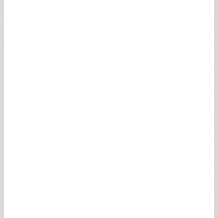
olarak, başkasına devredilemez ve münhasır olmayan
bir ruhsatla
(a) bu yazılımın bir kopyası, ağ bağlantısı olmayan bir
bilgisayarda kişisel amaçlı ve ticari amaç taşımamak
kaydıyla kurulup çalıştırılabilir;
(b) kanunun izin verdiği sınırlar içerisinde kalmak
kaydıyla, makul ve uygun şartlarda gerekiyorsa eğer
yedek bir kopyası yapılabilir.
İşbu akitte açıkça izin verilen hususlar dışında
kullanıcı, yazılım programlarını bir bütün olarak veya
kısmen;
(a) kullanamaz, çoğaltamaz, düzeltme yapamaz,
çevirisini yapamaz, uyarlayamaz, yükleyemez,
indiremez ve iletemez;
(b) yazılım programları içerisinde belirtilen
markalarla, mülkiyetle ilgili uyarıları çıkartamaz,
değiştiremez, saklayamaz;
(c) satamaz, kiralayamaz, lisans veremez, devredemez
veya diğer bir şekilde erişim sağlayamaz;
(d) sökemez, çıkartamaz, kaynak koda dönüştüremez,