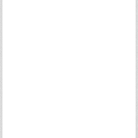
7- Sorumluluğun Sınırlanması
Uygulanacak mer'i hukuka bağlı olarak, ihmal de
dâhil olmaz üzere, ancak bununla sınırlanmamak
kaydıyla, hiç bir şart ve koşul altında, Turkuvaz Medya
Grup, yöneticileri, müdürleri, çalışanları, şube ve
acenteleri lisans verenleri veya sırasıyla onların
halefleri veya onların yerine geçenler, kendisinden
devir ve temlik alanlar; meydana gelebilecek hiç bir
zarar ve kayıptan, ticari iş kaybından, veri ve kar
kaybından veya işbu akdin ihlal ve ihmalinden
meydana gelip gelmediğine bakılmaksızın her türlü
rastlantısal, özel, doğrudan veya dolaylı zarar ve
ziyandan veya haksız fiilden sorumlu tutulamazlar.
Turkuvaz Medya Grup, bu paragrafta zikredilen kayıp
ve zararların meydana geleceğini veya gelebilecek
olma ihtimalini bilmesi veya bilmesinin gerekmesi
veya bilebilecek olması halinde dahi sorumlu
tutulamayacaktır.