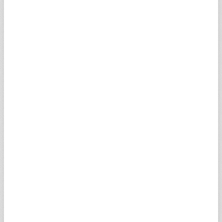
şifre çözme ve kırma yapamaz, yazılım programı
üzerinde tersine mühendislikte bulunamaz veya
başkalarına bu konuda yardımcı olamaz. İşbu web
sitesine yerleştirilen bütün yazılım programları var
olduğu gibi kullanımınıza sunulmakta olup bu
programlarla ilgili açık veya zımni herhangi bir
teminat ve garanti verilmez. İşbu web sitesinde
bulunan hiç bir şey kullanıcıya herhangi bir hak,
unvan, menfaat veya herhangi bir lisans hakkı
vermediği gibi web sitesindeki yazılım programları
üzerinde veya web sitesi vasıtasıyla indirilen yazılım
programları üzerinde de herhangi bir fikri mülkiyet
hakkı ve benzeri hak vermez.
9- Web Sitesinde Kayıt Şartları
İşbu web sitesinin bazı bölümlerini kullanmak için
web sitesine kayıt ve üye olmanız istenebilir. Bu halde
kayıt ve üyelik için sizden istenen bilgileri veya size
verilen kayıt ve üye formunda istenen bilgilerinizi