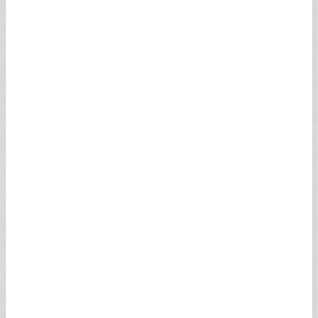
sitelerindeki içeriklerin, mal ve hizmetlerin, her türlü
benzeri unsurların, yazılım ve programların
kullanımından veya kullanılamamasından dolayı
meydana gelebilecek hiç bir zarar, ziyan, kayıp, hasar
ve masraftan sorumlu tutulamaz.
İşbu web sitesinden veya web sitesi vasıtasıyla
üçüncü kişilerden, mal ve hizmet satın alımından veya
herhangi bir kullanımdan doğabilecek hiç bir zarar,
ziyan, masraf ve kayıptan dolayı Turkuvaz Medya
Grup, yöneticileri, müdürleri, çalışanları, şube ve
acenteleri lisans verenleri veya sırasıyla onların
halefleri veya onların yerine geçenlerin kendisinden
devir ve temlik alanların sorumlu tutulamayacağını ve
bu hususlarda kullanıcı olarak herhangi bir hak
iddiasında bulunmayacağınızı kabul etmiş
sayılmaktasınız.
8- Yazılım Programları Lisans Hakkı