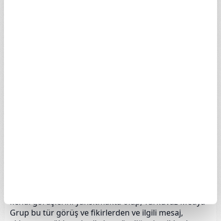
teşhir etme ve diğer benzeri hakları ve buna ek olarak
söz konusu haklar hususunda başkalarına lisans
verme hakkını da kapsamaktadır. İşbu web sitesine
mesaj bırakan, her türlü ekleme ve yüklemelerde
bulunan kullanıcılar aynı zamanda bütün manevi
haklarından Turkuvaz Medya Grup lehine feragat
ettiklerini kabul ederler.
Turkuvaz Medya Grup, kullanıcıların bıraktığı
mesajları, eklemeleri ve yüklemeleri herhangi bir
gerekçe göstermeden değiştirme, kaldırma ve
kısıtlama hakkını saklı tutmakla birlikte, kullanıcılar,
kanunun gerektirdiği veya mahkemelerin veya kamu
kurumlarının talep ettiği bilgilerin Turkuvaz Medya
Grup tarafından ilgili kurum ve mercilere verilmesini
veya kamuya ifşa edilmesini de kabul etmiş sayılırlar
İşbu web sitesinde yayınlanan her türlü kullanıcı
mesajları, yayınlar ve benzeri eklemeler ilgili kişinin
kendi görüşlerini yansıtmakta olup, Turkuvaz Medya
Grup bu tür görüş ve fikirlerden ve ilgili mesaj,