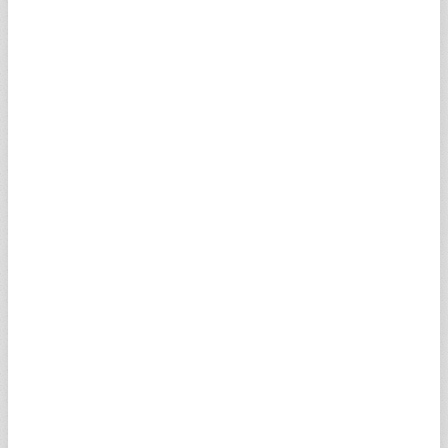
doğru, inanılır, güvenilir ve tam olarak vermeniz ve bu
bilgileri zamanında güncellemeniz gerekmektedir.
Eğer Turkuvaz Medya Grup' un sizin verdiğiniz
bilgilerin doğruluğu, inandırıcılığı, güvenirliği ve
güncelliği hakkında kuşkulanmak için makul
nedenleri varsa sizin web sitesini kullanımınızı ve web
sitesine erişiminizi askıya alabilir veya tamamen
engelleyebilir.
10- Fesih
Herhangi bir zamanda ve hiç bir uyarı ve ihtara gerek
olmaksızın Turkuvaz Medya Grup uygun gördüğü
takdirde ve hiç bir gerekçe göstermeden web sitesini
kullanımınızı veya web sitesine erişiminizi
engelleyebilir. Ayrıca işbu akitte belirtilen kayıt ve
şartları ihlal etmeniz halinde, Turkuvaz Medya Grup
sizin web sitesinin tamamına veya herhangi bir
kısmına olan erişiminizi ve kullanımınızı engelleyebilir.