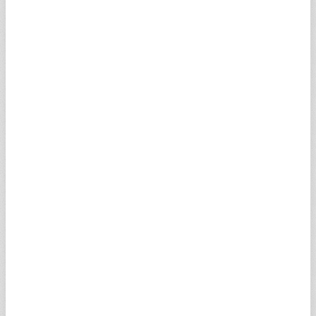
başkalarının kişisel haklarını zedeleyici, çiğneyici,
hakaret edici, özel hayatlarına ve kamu haklarına
tecavüz teşkil eden veya fikri mülkiyet hukuku ve ilgili
diğer kanunla tarafından korunan telif hakları,
patent, tasarım, ticari sır veya diğer fikri mülkiyet
hakları ile bunlara ek olarak eser sahibinden izin
almaksızın işleme ve derleme eser haklarına karşı
ihlal ve tecavüz teşkil eden her türlü yazı, makale,
resim, görüntü, fotoğraf, haber, yazılım programı
veya benzeri unsurlar veya
(d) kin, nefret, ırkçılık, bağnazlık, başkalarına karşı her
türlü fiziki tecavüzü teşvik eden veya küçüklere zararlı
olabilecek, rahatsız edici, saldırgan veya başkalarına
saldırganlığı teşvik edici, her türlü mesaj, eklemeler ve
yayınlarla;
(e) 18 yaşından küçükleri şiddet ve cinselliğe yönelten,
teşvik eden veya kanuna karşı faaliyetler hakkında
eğitici bilgi veren, yasadışı silahların üretimi, nasıl
yapıldığı, nasıl satıldığı hususunda bilgi veren
(f) diğer kullanıcılara vermek üzere ve ticari amaçlı
veya diğer başka yasal olmayan amaçlar için