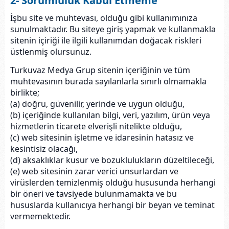
2- Sorumluluk Kabul Etmeme
İşbu site ve muhtevası, olduğu gibi kullanımınıza
sunulmaktadır. Bu siteye giriş yapmak ve kullanmakla
sitenin içiriği ile ilgili kullanımdan doğacak riskleri
üstlenmiş olursunuz.
Turkuvaz Medya Grup sitenin içeriğinin ve tüm
muhtevasının burada sayılanlarla sınırlı olmamakla
birlikte;
(a) doğru, güvenilir, yerinde ve uygun olduğu,
(b) içeriğinde kullanılan bilgi, veri, yazılım, ürün veya
hizmetlerin ticarete elverişli nitelikte olduğu,
(c) web sitesinin işletme ve idaresinin hatasız ve
kesintisiz olacağı,
(d) aksaklıklar kusur ve bozuklulukların düzeltileceği,
(e) web sitesinin zarar verici unsurlardan ve
virüslerden temizlenmiş olduğu hususunda herhangi
bir öneri ve tavsiyede bulunmamakta ve bu
hususlarda kullanıcıya herhangi bir beyan ve teminat
vermemektedir.