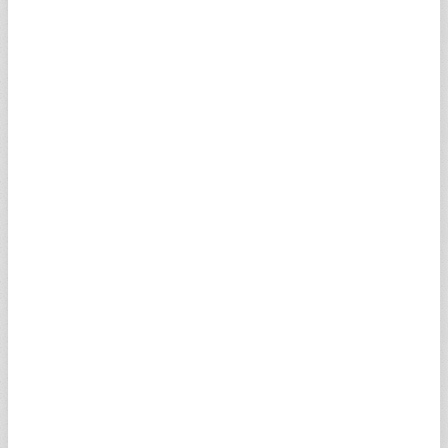
kullanmak üzere web sitesini kullananların şifre ve
kişisel bilgilerini istemek, almak,
(g) virüs veya zararlı spamlar içeren veya virüs
yaratan her türlü mesaj, ekleme ve yüklemeler
(h) istenmeyen e-mail, zincirleme mektup, davetsiz
toplu e-mail veya spam göndermek veya
(ı) web sitesini ticari amaç için kullanmak, reklam,
satış, ticari faaliyetle ilgili unsurlar taşıyan mesaj
bırakma, eklemelerde bulunma veya yükleme yapmak
İşbu siteye bıraktığınız mesajlar, yaptığınız ekleme ve
yüklemelerle diğer her türlü unsurlar hakkında
Turkuvaz Medya Grup'a münhasıran, kısıtlanamaz,
âlemşümul, geri alınamaz ve telif ücretsiz izin ve
lisans hakkı verdiğinizi kabul etmiş sayılmaktasınız.
Söz konusu izin ve lisans hakkı sizin işbu web sitesine
bıraktığınız, yüklediğiniz, ekleme yaptığınız her türlü
mesaj ve yayınlarla diğer unsurların kullanım, yayma,
çoğaltma, değiştirme, düzeltme, uyarlama, depolama,
işleme ve derleme eser meydana getirme, dağıtma,
iletme, yeniden iletme, kamuya açık alanda icra etme,