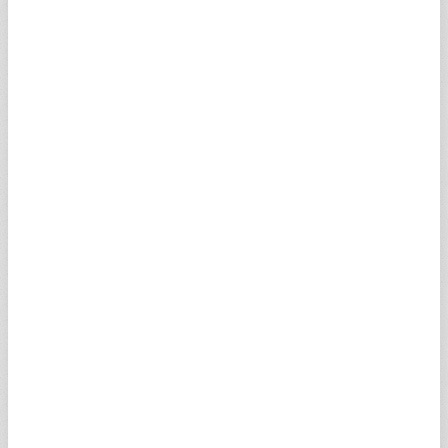
İşbu web sitesi Turkuvaz Medya Grup ve diğer
kullanıcılarla iletişime girmek için siz kullanıcıya siteye
mesaj ve değişik içerikler ekleme, dosya, belge ve
benzeri unsurları ("siteye eklemeler") yükleme imkânı
sunabilir. Web sitesinde size tanınan bu tür bir imkânı
kullanırken işbu paragrafta sayılanlar yasaklanmıştır:
(a) Turkuvaz Medya Grup'un takdir ve idaresinde olan
bir konuda web sitesinde tasarrufta bulunmak veya
web sitesinin düzenli bir şekilde çalışmasını veya
başkalarının web sitesini kullanmasını ve ondan
yararlanmasını engellemek, kısıtlamak, mani olmak,
müdahale etmek veya bu yönde bir teşebbüste
bulunmak;
(b) içeriği hukuka aykırı yıldırıcı, tehdit edici, hakaret
niteliğinde olan, genel ahlaka aykırı, yakışıksız, edebe
aykırı, pornografik, aşağılayıcı, karalayıcı, küfürlü,
lekeleyici ve benzeri her türlü bilgi ile
(c) burada sayılanlarla sınırlı olmamak kaydıyla suç
teşkil edecek veya suça teşvik edici nitelikte veya
ulusal ve uluslararası kanunlara aykırı olan veya