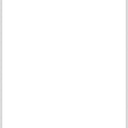
Web sitesine yerleştirilen, kaydedilen tüm yazılımlar,
burada sayılanlarla sınırlı olmaksızın bütün bilgisayar
kodları, bunlar içerisinde bulunan veya yerleştirilen
veya bu bilgisayar yazılımları ("yazılım") tarafından
oluşturulan tüm dosya ve görüntüler telif hakları ve
ilgili kanunların koruması altındadır. Tüm bu
zikredilen yazılımların mülkiyeti Turkuvaz Medya
Grup'a veya ona lisans verenlere veya bu tür
yazılımların mülkiyetini elinde bulunduran
yetkilendirilmiş diğer şahıslara aittir. İşbu akitte
belirtilen kayıt ve koşullar altında web sitesindeki
yazılımlara erişim ve kullanım hakkı siz kullanıcıya
tanınmış olup, buna ek olarak bu tür yazılımlara
erişim ve kullanım için başka şart ve koşullar da
öngörülebilir
İşbu web sitesi yazılım programını yüklemek için
kullanımınıza sunuyorsa, aksi kararlaştırılmadıkça
işbu akitte yazılı şartlara ve işbu akit dışında diğer
yükleme (downloading) ve yazılımların (software)
kullanımları ile ilgili koşullara uymak kaydıyla; kişisel