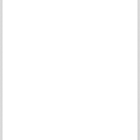
11- Markaların Kullanımı
İşbu web sitesinde üçüncü kişilere ait belirli
markaların ve diğer ayırt edici isimlerin ve/veya
işaretlerin kullanılması bu kişilerle Turkuvaz Medya
Grup arasında herhangi bir ilişki olduğu veya
aralarında lisans anlaşması olduğu veya Turkuvaz
Medya Grup'un söz konusu üçüncü kişilerin mal,
hizmet ve işlemlerini onayladığı anlamına gelmez.
Turkuvaz Medya Grup veya fikri mülkiyet sahibi, ilgili
üçüncü kişilerin yazılı izni olmadıkça işbu web sitesi
içeriğindeki hiç bir şey kullanıcıya, Turkuvaz Medya
Grup veya üçüncü kişilere ait marka, ayırt edici isimler
ve işaretler, logo ve tasarımlar ve benzeri fikri
mülkiyet hakları üzerinde herhangi bir kullanım hakkı
veya lisans vermez.
12- Web Sitesini Kullanım ve Yapılan
Eklemeler