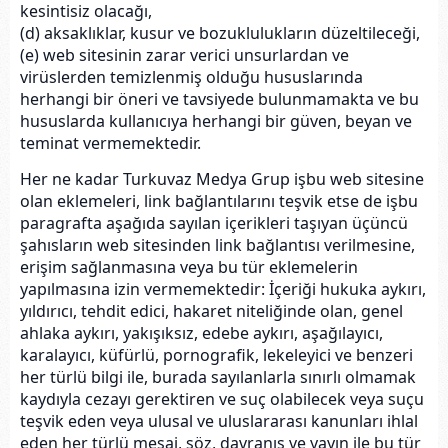
kesintisiz olacağı,
(d) aksaklıklar, kusur ve bozuklulukların düzeltileceği,
(e) web sitesinin zarar verici unsurlardan ve
virüslerden temizlenmiş olduğu hususlarında
herhangi bir öneri ve tavsiyede bulunmamakta ve bu
hususlarda kullanıcıya herhangi bir güven, beyan ve
teminat vermemektedir.
Her ne kadar Turkuvaz Medya Grup işbu web sitesine
olan eklemeleri, link bağlantılarını teşvik etse de işbu
paragrafta aşağıda sayılan içerikleri taşıyan üçüncü
şahısların web sitesinden link bağlantısı verilmesine,
erişim sağlanmasına veya bu tür eklemelerin
yapılmasına izin vermemektedir: İçeriği hukuka aykırı,
yıldırıcı, tehdit edici, hakaret niteliğinde olan, genel
ahlaka aykırı, yakışıksız, edebe aykırı, aşağılayıcı,
karalayıcı, küfürlü, pornografik, lekeleyici ve benzeri
her türlü bilgi ile, burada sayılanlarla sınırlı olmamak
kaydıyla cezayı gerektiren ve suç olabilecek veya suçu
teşvik eden veya ulusal ve uluslararası kanunları ihlal
eden her türlü mesaj, söz, davranış ve yayın ile bu tür