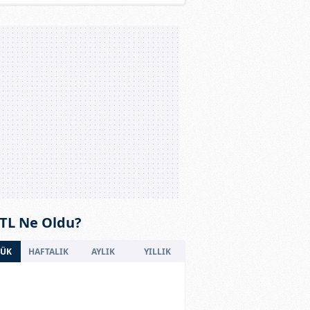
 TL Ne Oldu?
ÜK
HAFTALIK
AYLIK
YILLIK