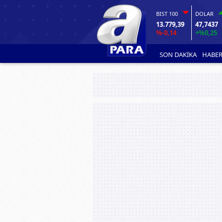
BIST 100
DOLAR
13.779,39
47,7437
%-0,14
+%0,25
SON DAKİKA
HABER