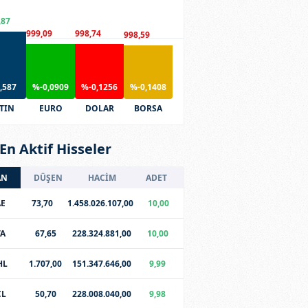
,87
999,09
998,74
998,59
,587
%-0,0909
%-0,1256
%-0,1408
TIN
EURO
DOLAR
BORSA
En Aktif Hisseler
AN
DÜŞEN
HACİM
ADET
E
73,70
1.458.026.107,00
10,00
TA
67,65
228.324.881,00
10,00
HL
1.707,00
151.347.646,00
9,99
CL
50,70
228.008.040,00
9,98