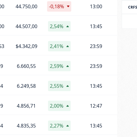
00
44.750,00
-0,18%
13:00
CRF
00
44.507,00
2,54%
13:45
53
$4.342,09
2,41%
23:59
69
6.660,55
2,59%
23:59
24
6.249,58
2,55%
13:45
19
4.856,71
2,00%
12:47
84
4.835,35
2,27%
13:45