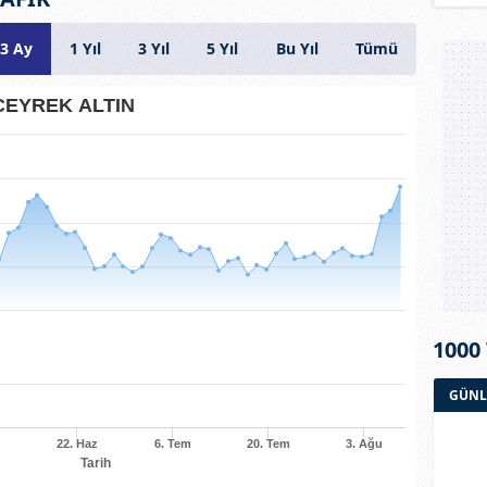
3 Ay
1 Yıl
3 Yıl
5 Yıl
Bu Yıl
Tümü
CEYREK ALTIN
1000
GÜNL
22. Haz
6. Tem
20. Tem
3. Ağu
Tarih