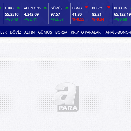
EURO
ALTIN ONS
GÜMÜŞ
BONO
PETROL
BITCOIN
55,2510
4.342,09
97,57
41,30
82,21
65.122,19
+%0,43
+%2,41
+%3,57
%-0,55
%-0,34
+%0,68
LER
DÖVİZ
ALTIN
GÜMÜŞ
BORSA
KRİPTO PARALAR
TAHVİL-BONO-