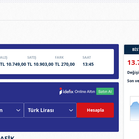
BİS
ALIŞ
SATIŞ
FARK
SAAT
13.
TL 10.749,00
TL 10.903,00
TL 270,00
13:45
Deği
Son ve
Hesapla
RAFİK