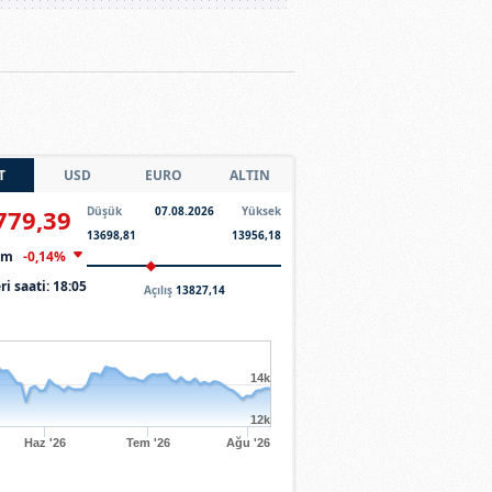
T
USD
EURO
ALTIN
779,39
Düşük
07.08.2026
Yüksek
13698,81
13956,18
şim
-0,14%
ri saati:
18:05
Açılış
13827,14
14k
12k
Haz '26
Tem '26
Ağu '26