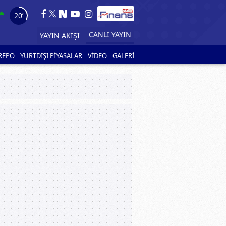
18’
YAYIN AKIŞI
CANLI YAYIN
REPO
YURTDIŞI PİYASALAR
VİDEO
GALERİ