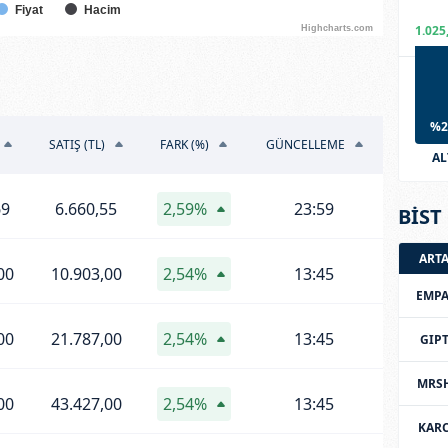
Fiyat
Hacim
1.025
Highcharts.com
%2
SATIŞ (TL)
FARK (%)
GÜNCELLEME
AL
69
6.660,55
2,59%
23:59
BİST 
ART
00
10.903,00
2,54%
13:45
EMPA
00
21.787,00
2,54%
13:45
GIP
MRS
00
43.427,00
2,54%
13:45
KAR