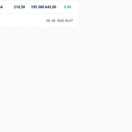
SA
210,50
195.380.645,00
9,98
08: 08: 2026 20:47