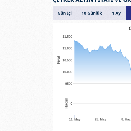
Gün İçi
10 Günlük
1 Ay
11.500
11.000
Fiyat
10.500
10.000
9500
Hacim
0
11. May
25. May
8. Haz