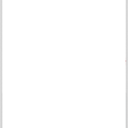
Alüminyum (Spot - USD/lb)
0,66
0,66
0%
Çinko (Spot - USD/lb)
0,81
0,81
0%
Kurşun (Spot - USD/lb)
0,80
0,80
0%
Brent Pet. Spot
82,21
82,21
-1,92%
Doğal Gaz
1,87
1,90
0%
BİST
USD
EURO
ALTIN
13.779,39
Düşük
07.08.2026
Yüksek
13698,81
13956,18
Değişim
-0,14%
Son veri saati:
18:05
Açılış
13827,14