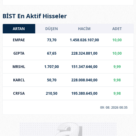
BİST En Aktif Hisseler
ARTAN
DÜŞEN
HACİM
ADET
EMPAE
73,70
1.458.026.107,00
10,00
GIPTA
67,65
228.324.881,00
10,00
MRSHL
1.707,00
151.347.646,00
9,99
KARCL
50,70
228.008.040,00
9,98
CRFSA
210,50
195.380.645,00
9,98
09: 08: 2026 00:35