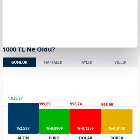
1000 TL Ne Oldu?
GÜNLÜK
HAFTALIK
AYLIK
YILLIK
1.025,87
999,09
998,74
998,59
%2,587
%-0,0909
%-0,1256
%-0,1408
ALTIN
EURO
DOLAR
BORSA