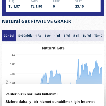
ALIŞ
SATIŞ
FARK
SAAT
TL 1,87
TL 1,90
0
23:10
Natural Gas FİYATI VE GRAFİK
Gün İçi
10 Günlük
1 Ay
3 Ay
1 Yıl
3 Yıl
5 Yıl
Bu Yıl
Tümü
NaturalGas
1,9
1,89
1,88
Fiyat
1,87
1,86
Verilerinizin sorumlu kullanımı
Sizlere daha iyi bir hizmet sunabilmek için İnternet
1,85