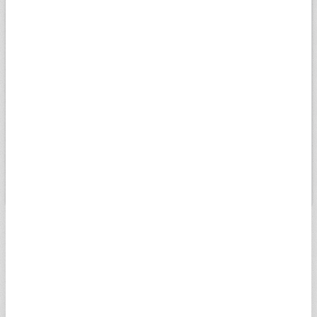
15k
14k
13k
4. May
1. Haz
15. Haz
29. Haz
13. Tem
27. Tem