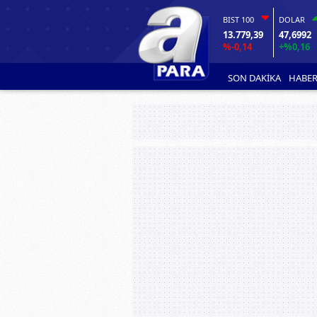
BIST 100
DOLAR
13.779,39
47,6992
%-0,14
+%0,16
SON DAKİKA
HABER