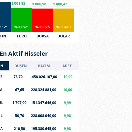
1.001,82
1.000,98
1.000,42
1121
%0,1821
%0,0975
%0,0419
TIN
EURO
BORSA
DOLAR
En Aktif Hisseler
AN
DÜŞEN
HACİM
ADET
E
73,70
1.458.026.107,00
10,00
TA
67,65
228.324.881,00
10,00
HL
1.707,00
151.347.646,00
9,99
CL
50,70
228.008.040,00
9,98
SA
210,50
195.380.645,00
9,98