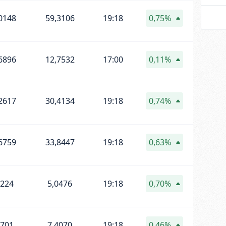
0148
59,3106
19:18
0,75%
6896
12,7532
17:00
0,11%
2617
30,4134
19:18
0,74%
6759
33,8447
19:18
0,63%
0224
5,0476
19:18
0,70%
3701
7,4070
19:18
0,46%