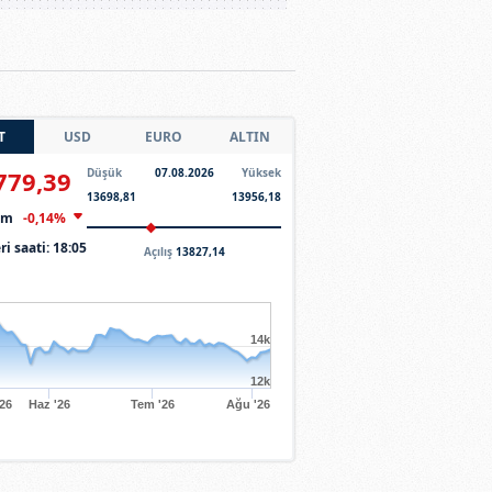
T
USD
EURO
ALTIN
779,39
Düşük
07.08.2026
Yüksek
13698,81
13956,18
şim
-0,14%
ri saati:
18:05
Açılış
13827,14
14k
12k
'26
Haz '26
Tem '26
Ağu '26