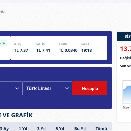
nu
BİS
%
ALIŞ
SATIŞ
FARK
SAAT
13.
TL 7,37
TL 7,41
TL 0,0340
19:18
Deği
Son ve
Hesapla
May 
 VE GRAFİK
3 Ay
1 Yıl
3 Yıl
5 Yıl
Bu Yıl
Tümü