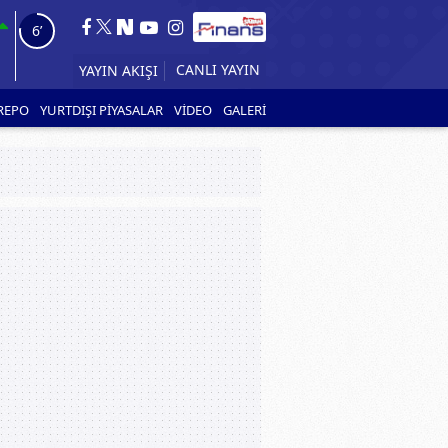
5’
YAYIN AKIŞI
REPO
YURTDIŞI PİYASALAR
VİDEO
GALERİ