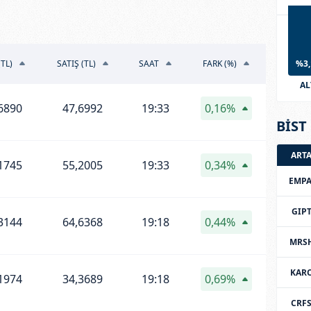
(TL)
SATIŞ (TL)
SAAT
FARK (%)
%3,
AL
6890
47,6992
19:33
0,16%
BİST 
ART
1745
55,2005
19:33
0,34%
EMPA
GIP
3144
64,6368
19:18
0,44%
MRS
KAR
1974
34,3689
19:18
0,69%
CRF