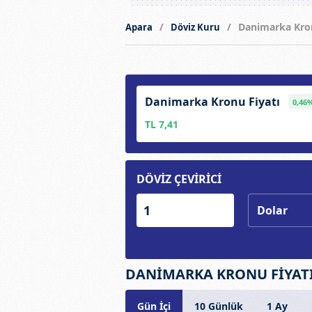
Danimarka Kro
Apara
Döviz Kuru
Danimarka Kronu Fiyatı
0,46
TL 7,41
DÖVİZ ÇEVİRİCİ
DANİMARKA KRONU FİYATI
Gün İçi
10 Günlük
1 Ay