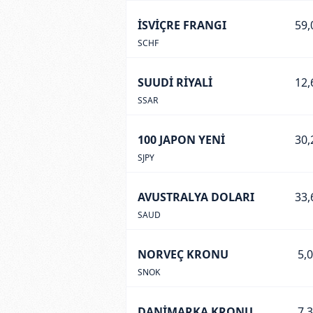
İSVİÇRE FRANGI
59,
SCHF
SUUDİ RİYALİ
12,
SSAR
100 JAPON YENİ
30,
SJPY
AVUSTRALYA DOLARI
33,
SAUD
NORVEÇ KRONU
5,
SNOK
DANİMARKA KRONU
7,