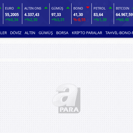
EURO
ALTIN ONS
GÜMÜŞ
BONO
PETROL
BITCOIN
55,2005
4.337,43
97,33
41,30
83,64
64.967,59
+%0,34
+%2,30
+%3,31
%-0,55
+%1,39
+%0,48
LER
DÖVİZ
ALTIN
GÜMÜŞ
BORSA
KRİPTO PARALAR
TAHVİL-BONO-