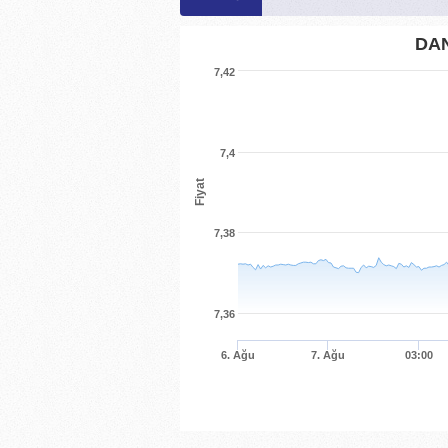
DA
7,42
7,4
Fiyat
7,38
7,36
6. Ağu
7. Ağu
03:00