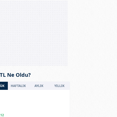
 TL Ne Oldu?
ÜK
HAFTALIK
AYLIK
YILLIK
,12