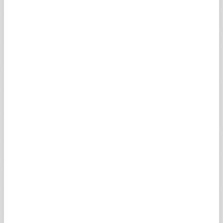
İSVİÇRE FRANGI
58,9819
59,2776
23:59
SCHF
SUUDİ RİYALİ
12,6894
12,7530
20:50
SSAR
100 JAPON YENİ
30,1946
30,3460
23:59
SJPY
AVUSTRALYA DOLARI
33,6735
33,8423
23:59
SAUD
NORVEÇ KRONU
5,0112
5,0363
23:59
SNOK
DANİMARKA KRONU
7,3659
7,4028
23:59
SDKK