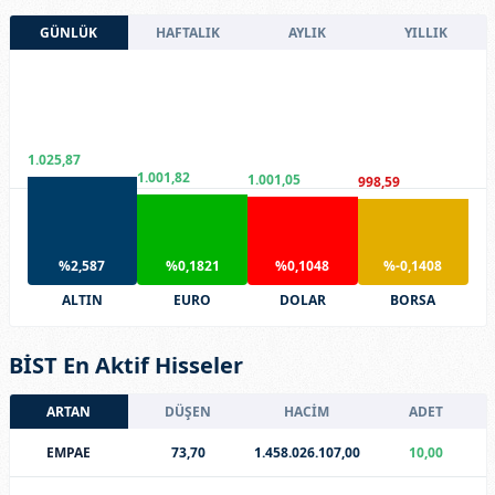
GÜNLÜK
HAFTALIK
AYLIK
YILLIK
1.025,87
1.001,82
1.001,05
998,59
%2,587
%0,1821
%0,1048
%-0,1408
ALTIN
EURO
DOLAR
BORSA
BİST En Aktif Hisseler
ARTAN
DÜŞEN
HACİM
ADET
EMPAE
73,70
1.458.026.107,00
10,00