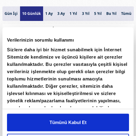
Gün İçi
10 Günlük
1 Ay
3 Ay
1 Yıl
3 Yıl
5 Yıl
Bu Yıl
Tümü
DANİMARKA KRONU
7,45
Verilerinizin sorumlu kullanımı
Sizlere daha iyi bir hizmet sunabilmek için İnternet
7,4
Sitemizde kendimize ve üçüncü kişilere ait çerezler
Fiyat
7,35
kullanılmaktadır. Bu çerezler vasıtasıyla çeşitli kişisel
verileriniz işlenmekte olup gerekli olan çerezler bilgi
7,3
toplumu hizmetlerinin sunulması amacıyla
kullanılmaktadır. Diğer çerezler, sitemizin daha
7,25
işlevsel kılınması ve kişiselleştirilmesi ve sizlere
yönelik reklam/pazarlama faaliyetlerinin yapılması,
Hacim
amaçlarıyla sınırlı olarak açık rızanız dahilinde
0
kullanılacaktır. Çerezlere ilişkin tercihlerinizi çerez
paneli vasıtasıyla belirleyebilirsiniz. Çerezlere ilişkin
Tümünü Kabul Et
30. Tem
3. Ağu
5. Ağu
7. Ağu
detaylı bilgi için Ayarlar butonuna tıklayabilir,
Çerez
Tarih