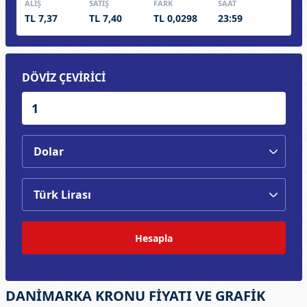
ALIŞ
SATIŞ
FARK
SAAT
TL 7,37
TL 7,40
TL 0,0298
23:59
DÖVİZ ÇEVİRİCİ
Hesapla
DANİMARKA KRONU FİYATI VE GRAFİK