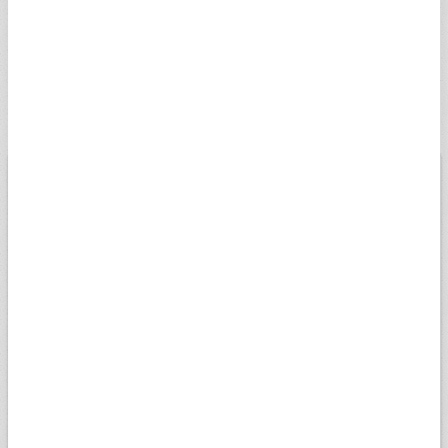
İSVEÇ KRONU
5,0286
5,0538
23:59
SSEK
RUS RUBLESİ
0,5817
0,5846
20:20
SRUB
BİST
USD
EURO
ALTIN
13.779,39
Düşük
07.08.2026
Yüksek
13698,81
13956,18
Değişim
-0,14%
Son veri saati:
18:05
Açılış
13827,14
15k
14k