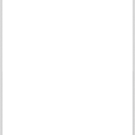
DANİMARKA KRONU
7,3427
7,3795
17:39
SDKK
İSVEÇ KRONU
5,0143
5,0394
17:39
SSEK
RUS RUBLESİ
0,5840
0,5869
17:36
SRUB
BİST
USD
EURO
ALTIN
13.779,14
Düşük
06.08.2026
Yüksek
13667,84
13805,41
Değişim
0,55%
Son veri saati:
17:43
Açılış
13728,7