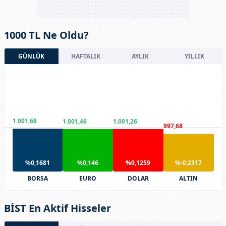
1000 TL Ne Oldu?
GÜNLÜK
HAFTALIK
AYLIK
YILLIK
1.001,68
1.001,46
1.001,26
997,68
%0,1681
%0,146
%0,1259
%-0,2317
BORSA
EURO
DOLAR
ALTIN
BİST En Aktif Hisseler