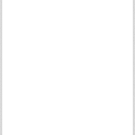
SGBP
KANADA DOLARI
33,9497
34,1199
17:39
SCAD
İSVİÇRE FRANGI
58,7794
59,0740
17:39
SCHF
SUUDİ RİYALİ
12,6755
12,7390
16:32
SSAR
100 JAPON YENİ
30,0798
30,2306
17:39
SJPY
AVUSTRALYA DOLARI
33,5015
33,6694
17:39
SAUD
NORVEÇ KRONU
4,9860
5,0110
17:39
SNOK