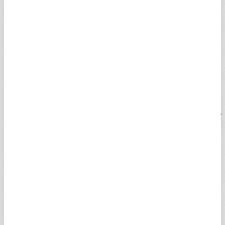
diğer döviz fiyatları hakkında yapılan uzman yorumları da yine A
Para sayfası içerisinde yer almaktadır.
Günlük olarak canlı Euro/TL kuru alış-satış rakamları ile uzman
yorumları için A Para'nın anlık Euro kuru sayfasını takip edin!
İşte, uzman yorumları, son dakika haberleri ile canlı alış satış
rakamları…
CANLI DÖVİZ KURLARI
DÖVİZ
ALIŞ (TL)
SATIŞ (TL)
SAAT
DOLAR
47,5909
47,5986
17:55
USDTRY
EURO
55,0110
55,0266
17:55
EURTRY
İNGİLİZ STERLİNİ
64,0880
64,4093
17:39