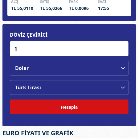
ALIŞ
SATIŞ
FARK
SAAT
TL 55,0110
TL 55,0266
TL 0,0096
17:55
DÖVİZ ÇEVİRİCİ
Hesapla
EURO FİYATI VE GRAFİK