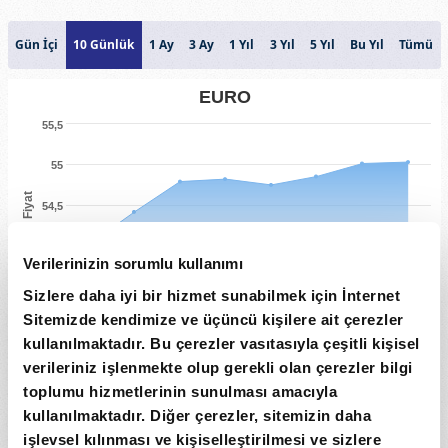
Gün İçi
10 Günlük
1 Ay
3 Ay
1 Yıl
3 Yıl
5 Yıl
Bu Yıl
Tümü
EURO
55,5
55
Fiyat
54,5
54
Verilerinizin sorumlu kullanımı
53,5
Sizlere daha iyi bir hizmet sunabilmek için İnternet
Sitemizde kendimize ve üçüncü kişilere ait çerezler
Hacim
kullanılmaktadır. Bu çerezler vasıtasıyla çeşitli kişisel
0
verileriniz işlenmekte olup gerekli olan çerezler bilgi
toplumu hizmetlerinin sunulması amacıyla
28. Tem
30. Tem
3. Ağu
5. Ağu
kullanılmaktadır. Diğer çerezler, sitemizin daha
Tarih
işlevsel kılınması ve kişiselleştirilmesi ve sizlere