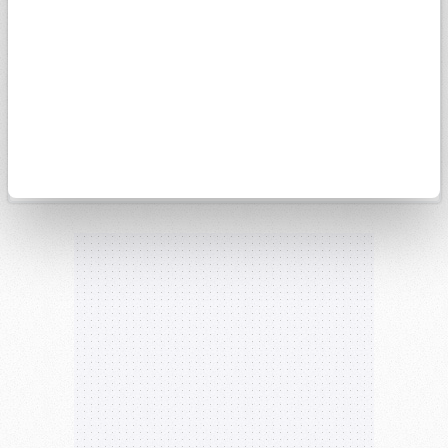
15k
14k
13k
11. May
8. Haz
29. Haz
27. Tem