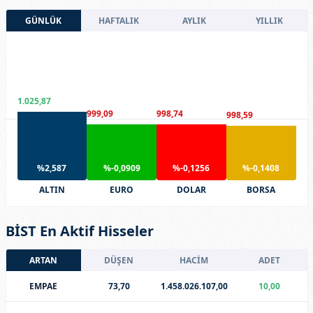
GÜNLÜK
HAFTALIK
AYLIK
YILLIK
1.025,87
999,09
998,74
998,59
%2,587
%-0,0909
%-0,1256
%-0,1408
ALTIN
EURO
DOLAR
BORSA
BİST En Aktif Hisseler
ARTAN
DÜŞEN
HACİM
ADET
EMPAE
73,70
1.458.026.107,00
10,00