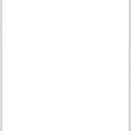
İSVEÇ KRONU
5,0223
5,0475
12:47
SSEK
RUS RUBLESİ
0,5810
0,5839
12:47
SRUB
BİST
USD
EURO
ALTIN
13.779,39
Düşük
07.08.2026
Yüksek
13698,81
13956,18
Değişim
-0,14%
Son veri saati:
18:05
Açılış
13827,14
15k
14k