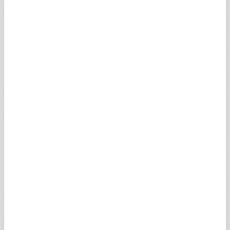
İSVİÇRE FRANGI
58,9078
59,2031
12:47
SCHF
SUUDİ RİYALİ
12,6735
12,7370
12:47
SSAR
100 JAPON YENİ
30,1567
30,3078
12:47
SJPY
AVUSTRALYA DOLARI
33,6312
33,7998
12:47
SAUD
NORVEÇ KRONU
5,0049
5,0300
12:47
SNOK
DANİMARKA KRONU
7,3566
7,3935
12:47
SDKK