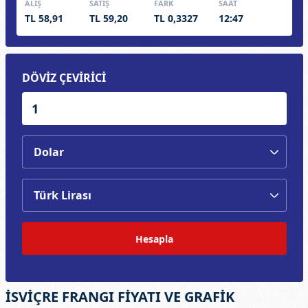
ALIŞ
SATIŞ
FARK
SAAT
TL 58,91
TL 59,20
TL 0,3327
12:47
DÖVİZ ÇEVİRİCİ
Hesapla
İSVİÇRE FRANGI FİYATI VE GRAFİK