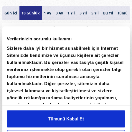
Gün İçi
10 Günlük
1 Ay
3 Ay
1 Yıl
3 Yıl
5 Yıl
Bu Yıl
Tümü
ISVİCRE FRANGİ
59,5
Verilerinizin sorumlu kullanımı
Sizlere daha iyi bir hizmet sunabilmek için İnternet
59,25
Sitemizde kendimize ve üçüncü kişilere ait çerezler
Fiyat
59
kullanılmaktadır. Bu çerezler vasıtasıyla çeşitli kişisel
verileriniz işlenmekte olup gerekli olan çerezler bilgi
58,75
toplumu hizmetlerinin sunulması amacıyla
kullanılmaktadır. Diğer çerezler, sitemizin daha
58,5
işlevsel kılınması ve kişiselleştirilmesi ve sizlere
yönelik reklam/pazarlama faaliyetlerinin yapılması,
Hacim
amaçlarıyla sınırlı olarak açık rızanız dahilinde
0
kullanılacaktır. Çerezlere ilişkin tercihlerinizi çerez
paneli vasıtasıyla belirleyebilirsiniz. Çerezlere ilişkin
Tümünü Kabul Et
2. Ağu
4. Ağu
6. Ağu
7. Ağu
detaylı bilgi için Ayarlar butonuna tıklayabilir,
Çerez
Tarih