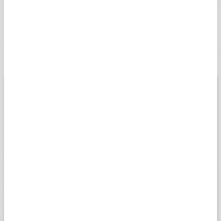
İSVEÇ KRONU
5,0003
5,0253
23:34
SSEK
RUS RUBLESİ
0,5786
0,5815
22:00
SRUB
BİST
USD
EURO
ALTIN
13.798,82
Düşük
06.08.2026
Yüksek
13667,84
13805,41
Değişim
0,70%
Son veri saati:
18:05
Açılış
13728,7
15k
14k