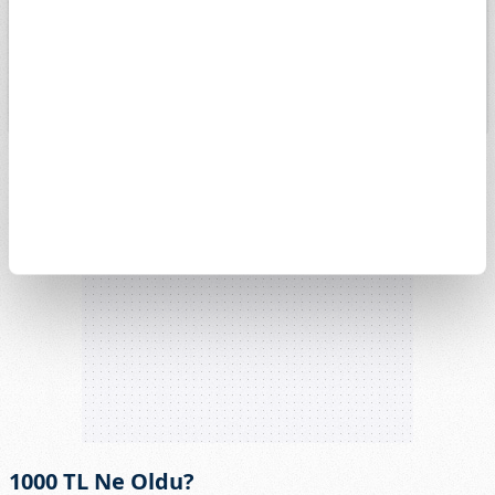
13k
11. May
8. Haz
29. Haz
27. Tem
1000 TL Ne Oldu?