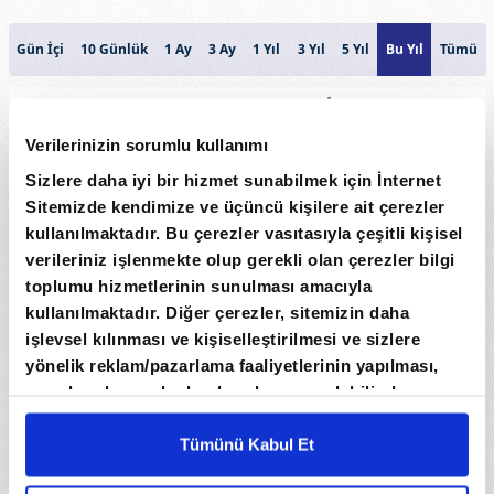
Gün İçi
10 Günlük
1 Ay
3 Ay
1 Yıl
3 Yıl
5 Yıl
Bu Yıl
Tümü
KANADA DOLARİ
35
Verilerinizin sorumlu kullanımı
34
Sizlere daha iyi bir hizmet sunabilmek için İnternet
Sitemizde kendimize ve üçüncü kişilere ait çerezler
33
Fiyat
kullanılmaktadır. Bu çerezler vasıtasıyla çeşitli kişisel
32
verileriniz işlenmekte olup gerekli olan çerezler bilgi
31
toplumu hizmetlerinin sunulması amacıyla
kullanılmaktadır. Diğer çerezler, sitemizin daha
30
işlevsel kılınması ve kişiselleştirilmesi ve sizlere
yönelik reklam/pazarlama faaliyetlerinin yapılması,
Hacim
amaçlarıyla sınırlı olarak açık rızanız dahilinde
0
kullanılacaktır. Çerezlere ilişkin tercihlerinizi çerez
paneli vasıtasıyla belirleyebilirsiniz. Çerezlere ilişkin
Tümünü Kabul Et
1. Oca
1. Mar
1. May
1. Tem
detaylı bilgi için Ayarlar butonuna tıklayabilir,
Çerez
Tarih