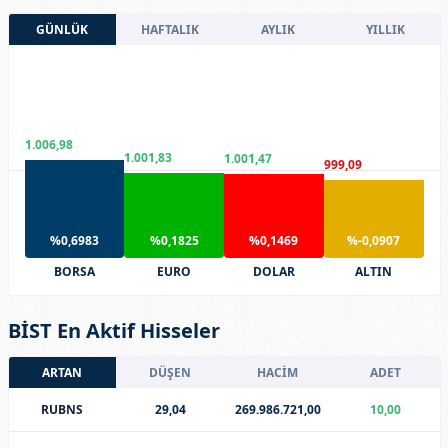
GÜNLÜK
HAFTALIK
AYLIK
YILLIK
1.006,98
1.001,83
1.001,47
999,09
%0,6983
%0,1825
%0,1469
%-0,0907
BORSA
EURO
DOLAR
ALTIN
BİST En Aktif Hisseler
ARTAN
DÜŞEN
HACİM
ADET
RUBNS
29,04
269.986.721,00
10,00