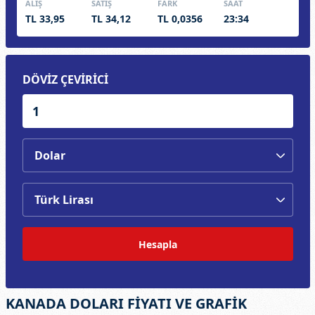
ALIŞ
SATIŞ
FARK
SAAT
TL 33,95
TL 34,12
TL 0,0356
23:34
DÖVİZ ÇEVİRİCİ
Hesapla
KANADA DOLARI FİYATI VE GRAFİK