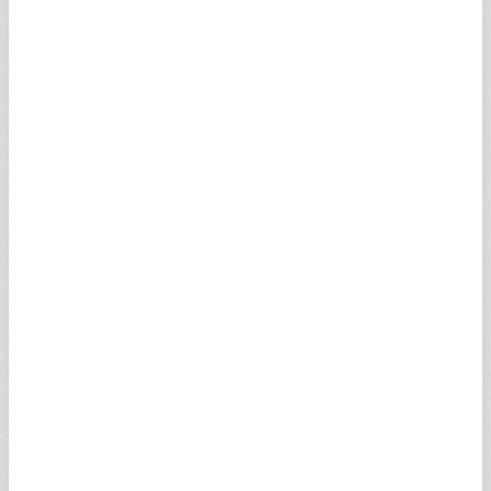
İSVİÇRE FRANGI
58,5732
58,8668
23:34
SCHF
SUUDİ RİYALİ
12,6755
12,7390
16:32
SSAR
100 JAPON YENİ
30,0342
30,1848
23:33
SJPY
AVUSTRALYA DOLARI
33,4610
33,6288
23:34
SAUD
NORVEÇ KRONU
4,9875
5,0125
23:34
SNOK
DANİMARKA KRONU
7,3344
7,3712
23:34
SDKK