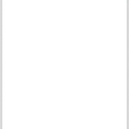
22 Ayar Bilezik
22 AYAR BİLEZİK HAKKINDA
22 ayar altın ve burma bilezik fiyatları canlı ve anlık piyasada en
çok merak edilenler arasında yer alıyor. Bilezikler altın ve gümüş
olarak ikiye ayrılmaktadır. Çeşitli metallerden yapılan bilezikler
arasında en çok tercih edilen ve satın alınan ise 22 ayar bilezik
olarak dikkat çekiyor. Kuyumcularda 10, 20, 30 gram 22 ayar
bilezik talebi oldukça yüksektir. 22 ayar bilezik gram fiyatı da
marka ve modellere bağlı olarak değişiklik gösterebileceği gibi,
işçiliğe ve bileziğin kalitesine göre de farklılık
gösterebilmektedir.
22 ayar altın bilezik modelleri arasından alım ve satım yapmayı
düşünen vatandaşlar, 22 ayar gram bilezik anlık ve canlı fiyatları
için araştırma yapıyor. "22 ayar gram bilezik fiyatı ve bilezik
fiyatları kapalıçarşı bugün ne kadar oldu" sorusu her zaman en
çok arananlar arasında yer alıyor. Serbest piyasada ve
Kapalıçarşı'daki güncel ve canlı 22 ayar burma bilezik fiyatı
hesaplama için doğru adres ise her zaman olduğu gibi yine
Sabah Finans!