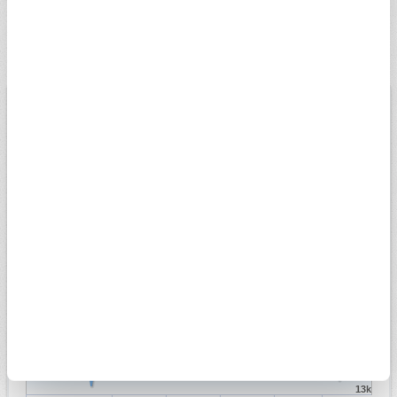
22 ayar bilezik alış ve satış fiyatı ne kadar, bugün kaç TL sorusu
hakkında bilgi sahibi olmak isteyenler, Sabah Finans sayfası ile
güncel rakamları hızlı bir şekilde görüntüleyebilmektedir.
BİST
USD
EURO
ALTIN
13.779,39
Düşük
07.08.2026
Yüksek
13698,81
13956,18
Değişim
-0,14%
Son veri saati:
18:05
Açılış
13827,14
15k
14k
13k