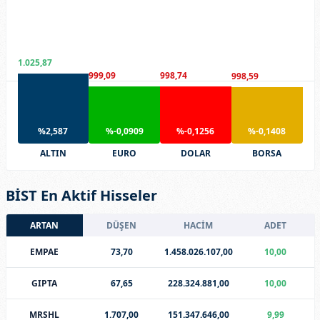
1.025,87
999,09
998,74
998,59
%2,587
%-0,0909
%-0,1256
%-0,1408
ALTIN
EURO
DOLAR
BORSA
BİST En Aktif Hisseler
ARTAN
DÜŞEN
HACİM
ADET
EMPAE
73,70
1.458.026.107,00
10,00
GIPTA
67,65
228.324.881,00
10,00
MRSHL
1.707,00
151.347.646,00
9,99