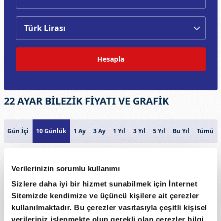
Hesapla
22 AYAR BİLEZİK FİYATI VE GRAFİK
Gün İçi
10 Günlük
1 Ay
3 Ay
1 Yıl
3 Yıl
5 Yıl
Bu Yıl
Tümü
22 AYAR BİLEZİK
Verilerinizin sorumlu kullanımı
6500
Sizlere daha iyi bir hizmet sunabilmek için İnternet
Sitemizde kendimize ve üçüncü kişilere ait çerezler
6250
Fiyat
kullanılmaktadır. Bu çerezler vasıtasıyla çeşitli kişisel
verileriniz işlenmekte olup gerekli olan çerezler bilgi