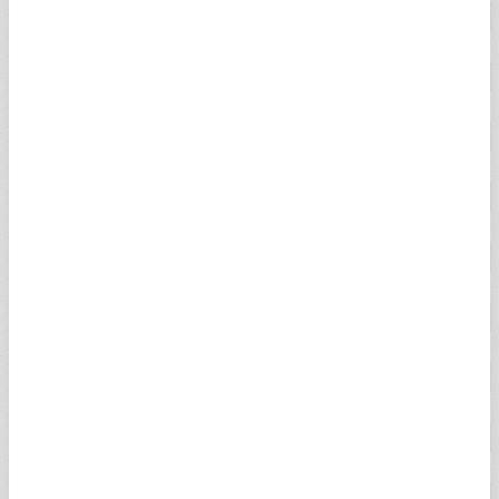
18 AYAR ALTIN
4.852,19
4.856,71
2,00%
14 AYAR ALTIN
3.625,84
4.835,35
2,27%
GREMSE ALTIN
106.349,42
108.777,01
2,00%
İKİBUÇUK ALTIN
106.349,42
108.045,17
2,00%
BEŞLİ ALTIN
215.357,58
219.549,92
2,00%
0.25 GRAM ALTIN
1.664,92
1.665,14
2,59%
0.50 GRAM ALTIN
3.329,84
3.330,27
2,59%
ALTIN KG (DOLAR)
138.886,00
138.903,00
2,40%
ALTIN KG (EURO)
119.973,00
120.044,00
1,89%