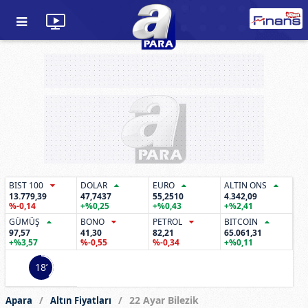
BIST 100
DOLAR
EURO
ALTIN ONS
13.779,39
47,7437
55,2510
4.342,09
%-0,14
+%0,25
+%0,43
+%2,41
GÜMÜŞ
BONO
PETROL
BITCOIN
97,57
41,30
82,21
65.061,31
+%3,57
%-0,55
%-0,34
+%0,11
17’
22 Ayar Bilezik
Apara
Altın Fiyatları