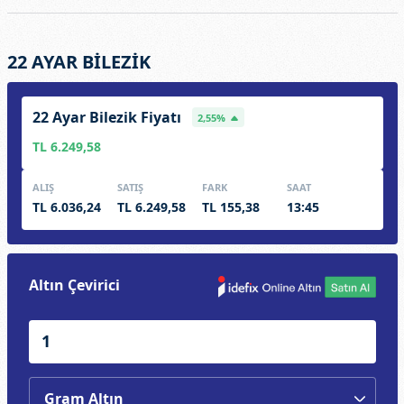
22 AYAR BİLEZİK
22 Ayar Bilezik Fiyatı
2,55%
TL 6.249,58
ALIŞ
SATIŞ
FARK
SAAT
TL 6.036,24
TL 6.249,58
TL 155,38
13:45
Altın Çevirici