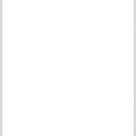
ÇEYREK ALTIN
10.749,00
10.903,00
2,54%
YARIM ALTIN
21.499,00
21.787,00
2,54%
TAM ALTIN
42.798,00
43.427,00
2,54%
CUMHURİYET ALTINI
44.100,00
44.750,00
-0,18%
ATA ALTIN
43.727,00
44.507,00
2,54%
ONS ALTIN
$4.341,53
$4.342,09
2,41%
HAS ALTIN
6.659,69
6.660,55
2,59%
22 AYAR BİLEZİK
6.036,24
6.249,58
2,55%