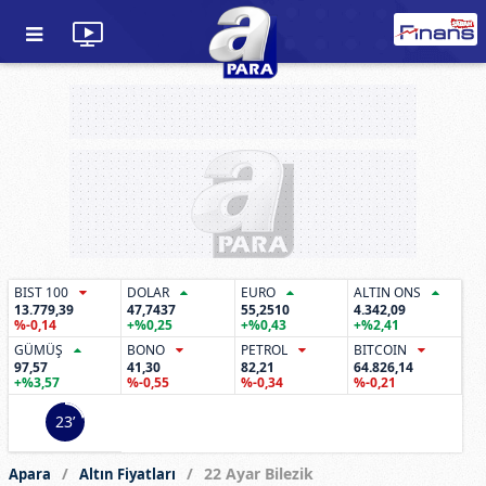
BIST 100
DOLAR
EURO
ALTIN ONS
13.779,39
47,7437
55,2510
4.342,09
%-0,14
+%0,25
+%0,43
+%2,41
GÜMÜŞ
BONO
PETROL
BITCOIN
97,57
41,30
82,21
64.826,14
+%3,57
%-0,55
%-0,34
%-0,21
23’
22 Ayar Bilezik
Apara
Altın Fiyatları