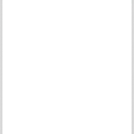
22 Ayar Bilezik
22 AYAR BİLEZİK HAKKINDA
22 ayar altın ve burma bilezik fiyatları canlı ve anlık piyasada en
çok merak edilenler arasında yer alıyor. Bilezikler altın ve gümüş
olarak ikiye ayrılmaktadır. Çeşitli metallerden yapılan bilezikler
arasında en çok tercih edilen ve satın alınan ise 22 ayar bilezik
olarak dikkat çekiyor. Kuyumcularda 10, 20, 30 gram 22 ayar
bilezik talebi oldukça yüksektir. 22 ayar bilezik gram fiyatı da
marka ve modellere bağlı olarak değişiklik gösterebileceği gibi,
işçiliğe ve bileziğin kalitesine göre de farklılık
gösterebilmektedir.
22 ayar altın bilezik modelleri arasından alım ve satım yapmayı
düşünen vatandaşlar, 22 ayar gram bilezik anlık ve canlı fiyatları
için araştırma yapıyor. "22 ayar gram bilezik fiyatı ve bilezik
fiyatları kapalıçarşı bugün ne kadar oldu" sorusu her zaman en
çok arananlar arasında yer alıyor. Serbest piyasada ve
Kapalıçarşı'daki güncel ve canlı 22 ayar burma bilezik fiyatı
hesaplama için doğru adres ise her zaman olduğu gibi yine
Sabah Finans!