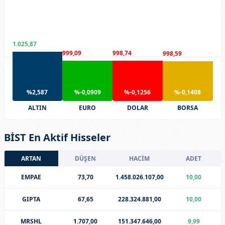
1.025,87
999,09
998,74
998,59
%2,587
%-0,0909
%-0,1256
%-0,1408
ALTIN
EURO
DOLAR
BORSA
BİST En Aktif Hisseler
ARTAN
DÜŞEN
HACİM
ADET
EMPAE
73,70
1.458.026.107,00
10,00
GIPTA
67,65
228.324.881,00
10,00
MRSHL
1.707,00
151.347.646,00
9,99