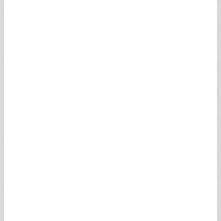
ÇEYREK ALTIN
10.749,00
10.903,00
2,54%
YARIM ALTIN
21.499,00
21.787,00
2,54%
TAM ALTIN
42.798,00
43.427,00
2,54%
CUMHURİYET ALTINI
44.100,00
44.750,00
-0,18%
ATA ALTIN
43.727,00
44.507,00
2,54%
ONS ALTIN
$4.341,53
$4.342,09
2,41%
HAS ALTIN
6.646,84
6.653,03
2,00%
22 AYAR BİLEZİK
6.036,24
6.249,58
2,55%