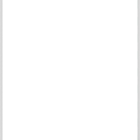
18 AYAR ALTIN
4.852,19
4.856,71
2,00%
14 AYAR ALTIN
3.625,84
4.835,35
2,27%
GREMSE ALTIN
106.349,42
108.777,01
2,00%
İKİBUÇUK ALTIN
106.349,42
108.045,17
2,00%
BEŞLİ ALTIN
215.357,58
219.549,92
2,00%
0.25 GRAM ALTIN
1.664,92
1.665,14
2,59%
0.50 GRAM ALTIN
3.329,84
3.330,27
2,59%
ALTIN KG (DOLAR)
138.886,00
138.903,00
2,40%
ALTIN KG (EURO)
119.973,00
120.044,00
1,89%