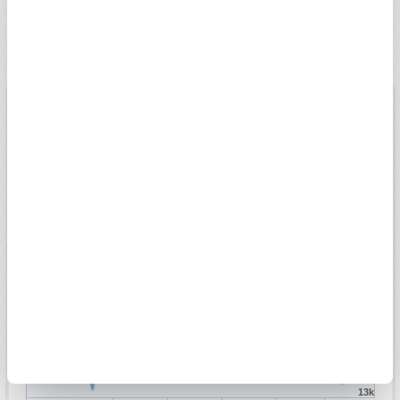
22 ayar bilezik alış ve satış fiyatı ne kadar, bugün kaç TL sorusu
hakkında bilgi sahibi olmak isteyenler, Sabah Finans sayfası ile
güncel rakamları hızlı bir şekilde görüntüleyebilmektedir.
BİST
USD
EURO
ALTIN
13.779,39
Düşük
07.08.2026
Yüksek
13698,81
13956,18
Değişim
-0,14%
Son veri saati:
18:05
Açılış
13827,14
15k
14k
13k