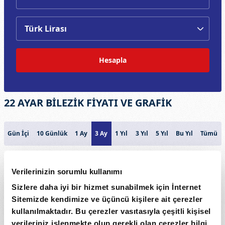
Hesapla
22 AYAR BİLEZİK FİYATI VE GRAFİK
Gün İçi
10 Günlük
1 Ay
3 Ay
1 Yıl
3 Yıl
5 Yıl
Bu Yıl
Tümü
22 AYAR BİLEZİK
Verilerinizin sorumlu kullanımı
7000
Sizlere daha iyi bir hizmet sunabilmek için İnternet
Sitemizde kendimize ve üçüncü kişilere ait çerezler
6500
Fiyat
kullanılmaktadır. Bu çerezler vasıtasıyla çeşitli kişisel
verileriniz işlenmekte olup gerekli olan çerezler bilgi