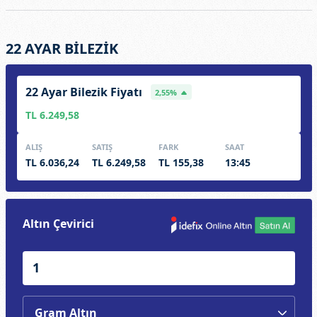
22 AYAR BİLEZİK
22 Ayar Bilezik Fiyatı
2,55%
TL 6.249,58
ALIŞ
SATIŞ
FARK
SAAT
TL 6.036,24
TL 6.249,58
TL 155,38
13:45
Altın Çevirici