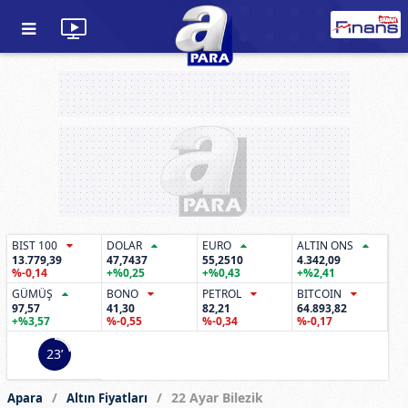
BIST 100
DOLAR
EURO
ALTIN ONS
13.779,39
47,7437
55,2510
4.342,09
%-0,14
+%0,25
+%0,43
+%2,41
GÜMÜŞ
BONO
PETROL
BITCOIN
97,57
41,30
82,21
64.893,82
+%3,57
%-0,55
%-0,34
%-0,17
22’
22 Ayar Bilezik
Apara
Altın Fiyatları