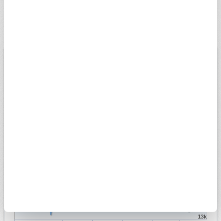
22 ayar bilezik alış ve satış fiyatı ne kadar, bugün kaç TL sorusu
hakkında bilgi sahibi olmak isteyenler, Sabah Finans sayfası ile
güncel rakamları hızlı bir şekilde görüntüleyebilmektedir.
BİST
USD
EURO
ALTIN
13.779,39
Düşük
07.08.2026
Yüksek
13698,81
13956,18
Değişim
-0,14%
Son veri saati:
18:05
Açılış
13827,14
15k
14k
13k