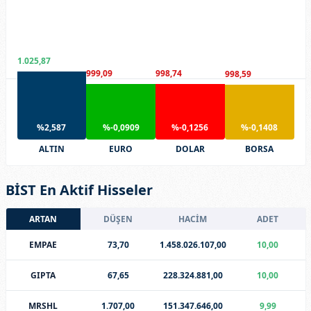
1.025,87
999,09
998,74
998,59
%2,587
%-0,0909
%-0,1256
%-0,1408
ALTIN
EURO
DOLAR
BORSA
BİST En Aktif Hisseler
ARTAN
DÜŞEN
HACİM
ADET
EMPAE
73,70
1.458.026.107,00
10,00
GIPTA
67,65
228.324.881,00
10,00
MRSHL
1.707,00
151.347.646,00
9,99