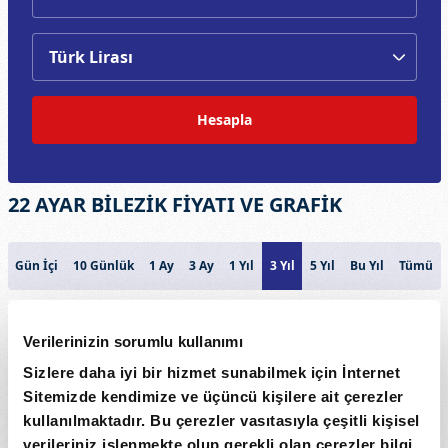
Hesapla
22 AYAR BİLEZİK FİYATI VE GRAFİK
Gün İçi
10 Günlük
1 Ay
3 Ay
1 Yıl
3 Yıl
5 Yıl
Bu Yıl
Tümü
22 AYAR BİLEZİK
Verilerinizin sorumlu kullanımı
10k
Sizlere daha iyi bir hizmet sunabilmek için İnternet
7,5k
Sitemizde kendimize ve üçüncü kişilere ait çerezler
Fiyat
kullanılmaktadır. Bu çerezler vasıtasıyla çeşitli kişisel
5k
verileriniz işlenmekte olup gerekli olan çerezler bilgi