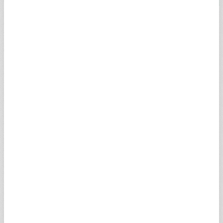
22 Ayar Bilezik
22 AYAR BİLEZİK HAKKINDA
22 ayar altın ve burma bilezik fiyatları canlı ve anlık piyasada en
çok merak edilenler arasında yer alıyor. Bilezikler altın ve gümüş
olarak ikiye ayrılmaktadır. Çeşitli metallerden yapılan bilezikler
arasında en çok tercih edilen ve satın alınan ise 22 ayar bilezik
olarak dikkat çekiyor. Kuyumcularda 10, 20, 30 gram 22 ayar
bilezik talebi oldukça yüksektir. 22 ayar bilezik gram fiyatı da
marka ve modellere bağlı olarak değişiklik gösterebileceği gibi,
işçiliğe ve bileziğin kalitesine göre de farklılık
gösterebilmektedir.
22 ayar altın bilezik modelleri arasından alım ve satım yapmayı
düşünen vatandaşlar, 22 ayar gram bilezik anlık ve canlı fiyatları
için araştırma yapıyor. "22 ayar gram bilezik fiyatı ve bilezik
fiyatları kapalıçarşı bugün ne kadar oldu" sorusu her zaman en
çok arananlar arasında yer alıyor. Serbest piyasada ve
Kapalıçarşı'daki güncel ve canlı 22 ayar burma bilezik fiyatı
hesaplama için doğru adres ise her zaman olduğu gibi yine
Sabah Finans!