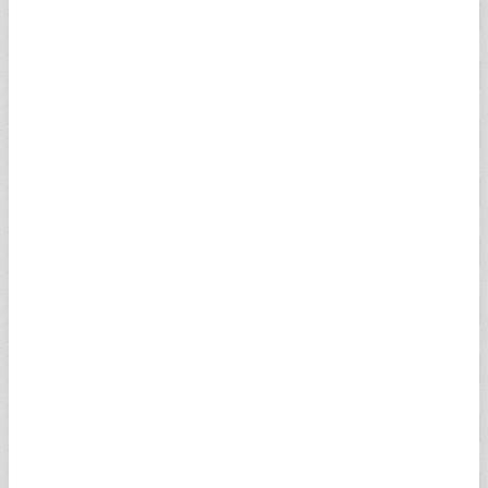
18 AYAR ALTIN
4.852,19
4.856,71
2,00%
14 AYAR ALTIN
3.625,84
4.835,35
2,27%
GREMSE ALTIN
106.349,42
108.777,01
2,00%
İKİBUÇUK ALTIN
106.349,42
108.045,17
2,00%
BEŞLİ ALTIN
215.357,58
219.549,92
2,00%
0.25 GRAM ALTIN
1.664,92
1.665,14
2,59%
0.50 GRAM ALTIN
3.329,84
3.330,27
2,59%
ALTIN KG (DOLAR)
138.886,00
138.903,00
2,40%
ALTIN KG (EURO)
119.973,00
120.044,00
1,89%