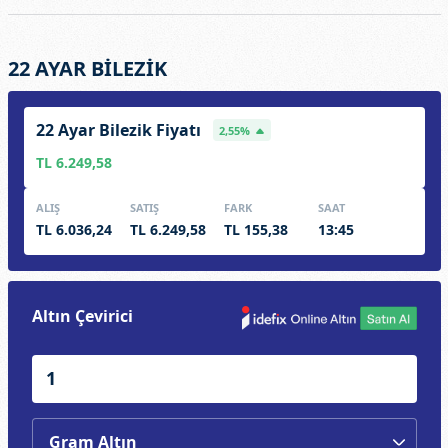
22 AYAR BİLEZİK
22 Ayar Bilezik Fiyatı
2,55%
TL 6.249,58
ALIŞ
SATIŞ
FARK
SAAT
TL 6.036,24
TL 6.249,58
TL 155,38
13:45
Altın Çevirici