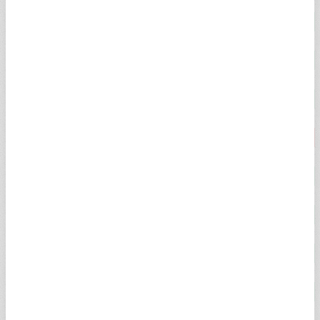
ÇEYREK ALTIN
10.749,00
10.903,00
2,54%
YARIM ALTIN
21.499,00
21.787,00
2,54%
TAM ALTIN
42.798,00
43.427,00
2,54%
CUMHURİYET ALTINI
44.100,00
44.750,00
-0,18%
ATA ALTIN
43.727,00
44.507,00
2,54%
ONS ALTIN
$4.341,53
$4.342,09
2,41%
HAS ALTIN
6.646,84
6.653,03
2,00%
22 AYAR BİLEZİK
6.036,24
6.249,58
2,55%