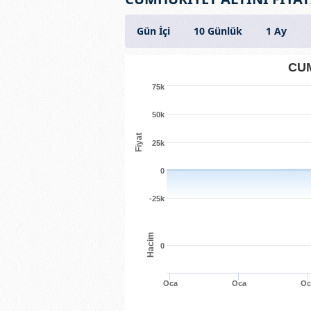
Gün İçi
10 Günlük
1 Ay
CUM
75k
50k
Fiyat
25k
0
-25k
Hacim
0
Oca
Oca
Oc