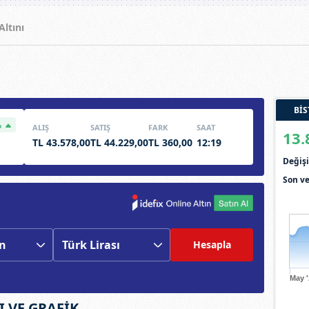
ltını
BİS
%
ALIŞ
SATIŞ
FARK
SAAT
13.
TL 43.578,00
TL 44.229,00
TL 360,00
12:19
Deği
Son ve
Hesapla
May 
I VE GRAFİK