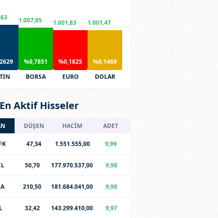
,63
1.007,85
1.001,83
1.001,47
2629
%0,7851
%0,1825
%0,1469
TIN
BORSA
EURO
DOLAR
En Aktif Hisseler
AN
DÜŞEN
HACİM
ADET
FK
47,34
1.551.555,00
9,99
CL
50,70
177.970.537,00
9,98
SA
210,50
181.684.041,00
9,98
L
32,42
143.299.410,00
9,97