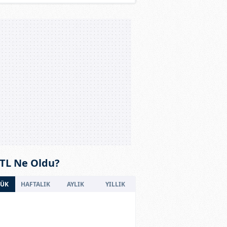
 TL Ne Oldu?
ÜK
HAFTALIK
AYLIK
YILLIK