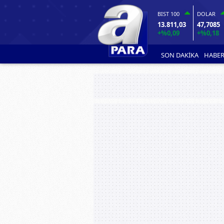
BIST 100
DOLAR
13.811,03
47,7085
+%0,09
+%0,18
SON DAKİKA
HABER