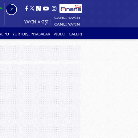
6’
YAYIN AKIŞI
REPO
YURTDIŞI PİYASALAR
VİDEO
GALERİ