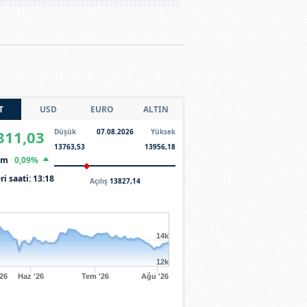
T
USD
EURO
ALTIN
811,03
Düşük
07.08.2026
Yüksek
13763,53
13956,18
şim
0,09%
ri saati:
13:18
Açılış
13827,14
14k
12k
'26
Haz '26
Tem '26
Ağu '26