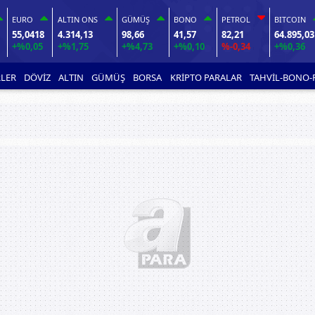
EURO
ALTIN ONS
GÜMÜŞ
BONO
PETROL
BITCOIN
55,0418
4.314,13
98,66
41,57
82,21
64.895,03
+%0,05
+%1,75
+%4,73
+%0,10
%-0,34
+%0,36
LER
DÖVİZ
ALTIN
GÜMÜŞ
BORSA
KRİPTO PARALAR
TAHVİL-BONO-