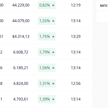
00
44.229,00
0,82%
12:19
NET
00
44.079,00
1,55%
13:14
61
$4.314,13
1,75%
13:29
82
6.608,72
1,79%
13:14
06
6.189,21
1,56%
13:14
48
4.824,00
1,31%
12:56
81
4.793,61
1,39%
13:14