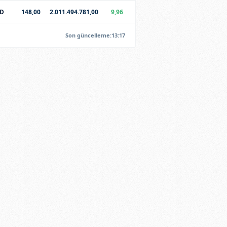
CD
148,00
2.011.494.781,00
9,96
Son güncelleme:13:17