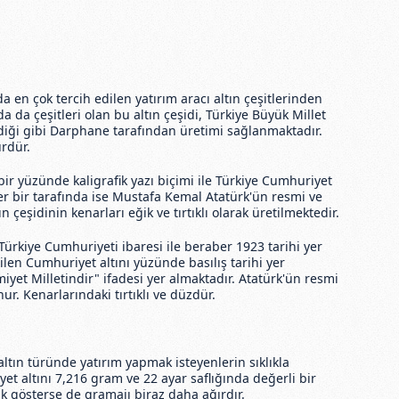
a en çok tercih edilen yatırım aracı altın çeşitlerinden
da da çeşitleri olan bu altın çeşidi, Türkiye Büyük Millet
ldiği gibi Darphane tarafından üretimi sağlanmaktadır.
rdür.
bir yüzünde kaligrafik yazı biçimi ile Türkiye Cumhuriyet
iğer bir tarafında ise Mustafa Kemal Atatürk'ün resmi ve
 çeşidinin kenarları eğik ve tırtıklı olarak üretilmektedir.
Türkiye Cumhuriyeti ibaresi ile beraber 1923 tarihi yer
tilen Cumhuriyet altını yüzünde basılış tarihi yer
iyet Milletindir" ifadesi yer almaktadır. Atatürk'ün resmi
r. Kenarlarındaki tırtıklı ve düzdür.
ltın türünde yatırım yapmak isteyenlerin sıklıkla
t altını 7,216 gram ve 22 ayar saflığında değerli bir
ik gösterse de gramajı biraz daha ağırdır.