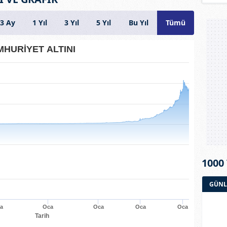
3 Ay
1 Yıl
3 Yıl
5 Yıl
Bu Yıl
Tümü
HURİYET ALTINI
1000
GÜNL
a
Oca
Oca
Oca
Oca
Tarih