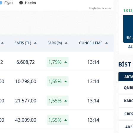
Fiyat
Hacim
Highcharts.com
1.012
%1,
SATIŞ (TL)
FARK (%)
GÜNCELLEME
AL
82
6.608,72
1,79%
13:14
BİST 
ART
00
10.798,00
1,55%
13:14
QNB
00
21.577,00
1,55%
13:14
KAR
CRF
00
43.009,00
1,55%
13:14
ADE