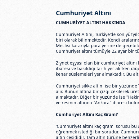
Cumhuriyet Altını
CUMHURİYET ALTINI HAKKINDA
Cumhuriyet Altını, Türkiye'de son yüzyıld
biri olarak bilinmektedir. Kendi araların
Meclisi kararıyla para yerine de geçebi
Cumhuriyet altını tümüyle 22 ayar bir tü
Ziynet eşyası olan bir cumhuriyet altını 
ibaresi ve basıldığı tarih yer alırken d
kenar süslemeleri yer almaktadır. Bu altın
Cumhuriyet sikke altını ise bir yüzünde 
alır. Bunun altına bir çizgi çekilerek üre
almaktadır. Diğer bir yüzünde ise "Hakim
ve resmin altında "Ankara" ibaresi bulunu
Cumhuriyet Altını Kaç Gram?
'Cumhuriyet altını kaç gram' sorusu bu a
öğrenmek istediği bir sorudur. Cumhuriye
altın çeşididir. Tam altın türüne benzerl