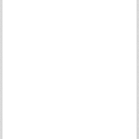
APSHKV
0,03
0,02
0,03
0,03
ASSLNV
0,03
0,02
0,03
0,03
UAICMV
0,18
0,12
0,18
0,11
AXSNBV
0,09
0,06
0,11
0,07
TRABHV
0,90
0,60
0,90
0,80
EEIPKV
0,90
0,60
0,90
0,74
AXSNOV
0,12
0,08
0,14
0,09
AXGCBV
0,96
0,64
0
0
PSIGVV
0,06
0,04
0,06
0,04