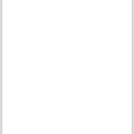
HSBBXV
6,16
4,20
6,31
6,04
ER1VUV
1,12
0,77
1,12
1,02
EEIQAV
0,80
0,55
0,80
0,72
GFITMV
2,98
2,05
0
0
EEIPQV
0,61
0,42
0,61
0,54
PERGDV
0,29
0,20
0
0
PRBCTV
2,92
2,02
0
0
UAICJV
1,46
1,01
1,50
1,09