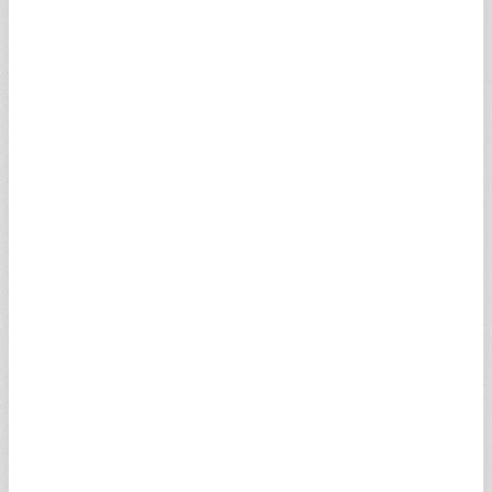
XABGAV
0,14
0,09
0,14
0,09
VBADGV
0,56
0,36
0
0
KR1VOV
0,45
0,29
0,45
0,35
PSIXAV
0,79
0,51
0
0
UAREEV
0,97
0,63
1,02
0,70
ATAGNV
1,97
1,28
2,25
1,97
AXSNAV
0,20
0,13
0,23
0,14
AQBBIV
0,43
0,28
0
0
EEIPLV
0,43
0,28
0,45
0,41