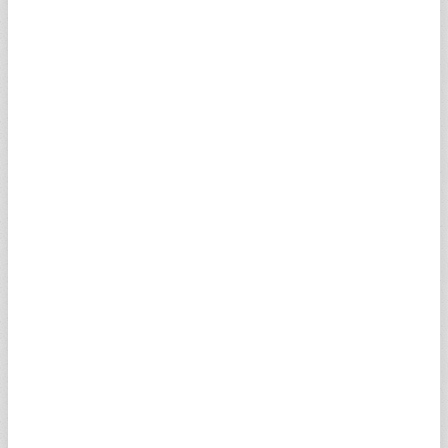
PBSNAV
0,43
0,28
0,43
0,42
GXAEAV
2,43
1,59
2,45
2,31
PMISLV
0,55
0,36
0,55
0,52
XABFXV
0,32
0,21
0
0
EEIPWV
0,41
0,27
0,41
0,35
NDBDZV
0,94
0,62
0
0
GCIBTV
1,59
1,05
0
0
TRABCV
1,87
1,24
0
0