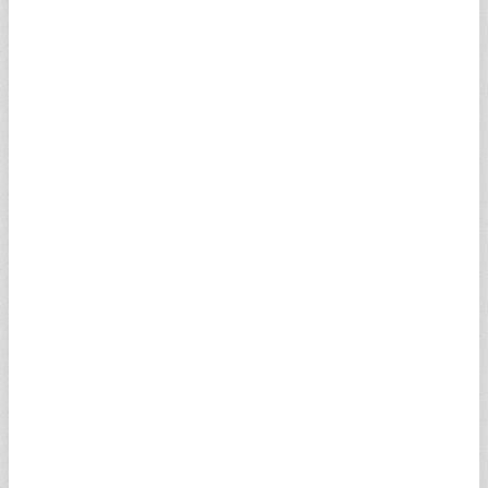
AVBEGV
14,02
9,40
14,05
13,83
PDBGEV
3,79
2,56
3,79
3,78
UAICQV
0,74
0,50
0,74
0,55
EEIQBV
0,37
0,25
0,37
0,35
CX1AKV
3,30
2,23
3,30
2,44
AGGCSV
0,31
0,21
0,31
0,27
PBSMPV
0,31
0,21
0,31
0,29
PMITDV
1,06
0,72
1,06
0,93
EEIPVV
0,72
0,49
0,72
0,60