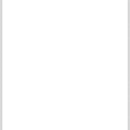
AQBBBV
1,16
0,73
1,16
0,88
UA1CVV
0,19
0,12
0,22
0,10
KMITWV
0,95
0,60
0,95
0,82
UAICFV
1,34
0,85
1,45
0,90
UAICLV
0,33
0,21
0,35
0,23
PESUZV
0,22
0,14
0,22
0,20
HSBBWV
10,18
6,48
10,80
10,18
UAICWV
0,58
0,37
0,58
0,49