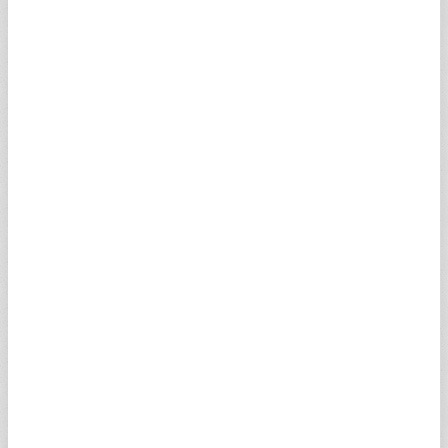
SPILMV
0,77
0,47
0
0
GFIEBV
0,13
0,08
0,18
0,10
AQBBTV
0,84
0,52
0,89
0,78
AOBGCV
0,29
0,18
0
0
ER1WCV
0,45
0,28
0,45
0,38
KBIPLV
0,24
0,15
0
0
AQBBCV
0,08
0,05
0,08
0,06
UAICKV
0,70
0,44
0,73
0,47