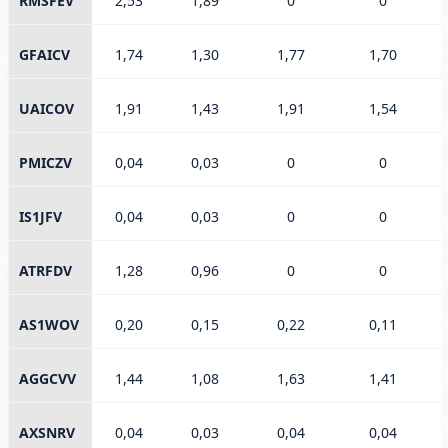
RMSFEV
2,53
1,89
0
0
GFAICV
1,74
1,30
1,77
1,70
UAICOV
1,91
1,43
1,91
1,54
PMICZV
0,04
0,03
0
0
IS1JFV
0,04
0,03
0
0
ATRFDV
1,28
0,96
0
0
AS1WOV
0,20
0,15
0,22
0,11
AGGCVV
1,44
1,08
1,63
1,41
AXSNRV
0,04
0,03
0,04
0,04