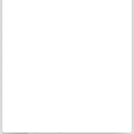
XABGHV
1,42
1,00
1,42
1,42
MRIHTV
0,34
0,24
0,36
0,26
LNBBUV
2,73
1,93
2,73
2,73
UA1DCV
0,99
0,70
0,99
0,79
UABBKV
0,89
0,63
0,93
0,69
TVIFMV
0,55
0,39
0
0
GQBBBV
0,69
0,49
0,90
0,63
AAIEUV
0,49
0,35
0,59
0,34
AVBEAV
0,07
0,05
0
0