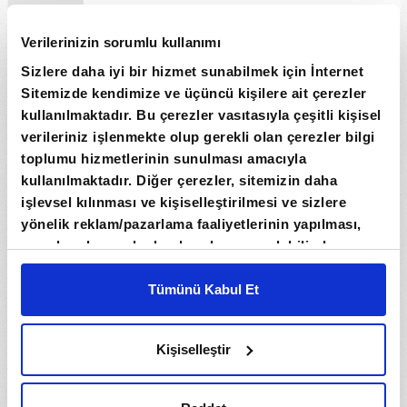
GQBBDV
0,11
0,06
0,13
0,09
Verilerinizin sorumlu kullanımı
Sizlere daha iyi bir hizmet sunabilmek için İnternet
PLBFVV
0,36
0,20
0
0
Sitemizde kendimize ve üçüncü kişilere ait çerezler
kullanılmaktadır. Bu çerezler vasıtasıyla çeşitli kişisel
NAIITV
0,34
0,19
0,34
0,34
verileriniz işlenmekte olup gerekli olan çerezler bilgi
toplumu hizmetlerinin sunulması amacıyla
EDRSRV
1,52
0,85
1,52
1,52
kullanılmaktadır. Diğer çerezler, sitemizin daha
işlevsel kılınması ve kişiselleştirilmesi ve sizlere
IVBEOV
0,16
0,09
0
0
yönelik reklam/pazarlama faaliyetlerinin yapılması,
amaçlarıyla sınırlı olarak açık rızanız dahilinde
kullanılacaktır. Çerezlere ilişkin tercihlerinizi çerez
NQBCIV
0,92
0,52
0,92
0,92
paneli vasıtasıyla belirleyebilirsiniz. Çerezlere ilişkin
Tümünü Kabul Et
detaylı bilgi için Ayarlar butonuna tıklayabilir,
Çerez
AOBGKV
2,49
1,41
2,49
2,49
Bilgilendirme
Metnimizi ziyaret edebilirsiniz.
Kişiselleştir
6698 sayılı Kişisel Verilerin Korunması Kanunu
UARECV
0,58
0,33
0,60
0,40
uyarınca hazırlanmış olan İnternet Sitesi Aydınlatma
Metnimizi okumak ve sitemizi ziyaretiniz kapsamında