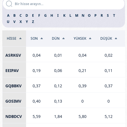
A
B
C
D
E
F
G
H
I
K
L
M
N
O
P
R
S
T
U
V
X
Y
Z
HİSSE
SON
DÜN
YÜKSEK
DÜŞÜK
ASRKGV
0,04
0,01
0,04
0,02
EEIPAV
0,19
0,06
0,21
0,11
GQBBKV
0,37
0,12
0,39
0,37
GOSIMV
0,40
0,13
0
0
NDBDCV
5,59
1,84
5,80
5,12