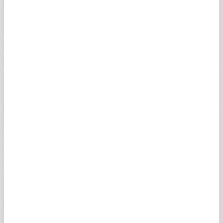
SPILOV
3,15
2,09
0
0
XABGIV
1,13
0,75
1,15
1,13
SDIPIV
0,03
0,02
0
0
BSIEUV
0,03
0,02
0
0
TMIGLV
0,03
0,02
0
0
TAIIDV
0,03
0,02
0
0
YNIBRV
0,03
0,02
0
0
ABAHTV
0,06
0,04
0
0