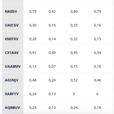
NAIISV
0,79
0,42
0,80
0,79
UAICGV
0,30
0,16
0,35
0,16
KMITXV
0,26
0,14
0,32
0,15
CX1AAV
0,91
0,49
0,95
0,54
UAABMV
0,13
0,07
0,15
0,10
AGSNJV
0,48
0,26
0,52
0,46
XABFYV
0,24
0,13
0
0
AQBBUV
0,24
0,13
0,24
0,18