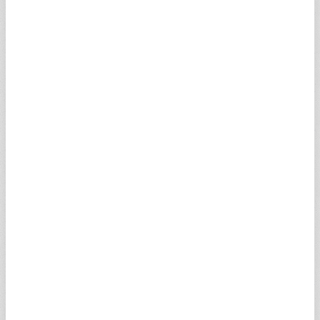
PTAPTV
0,51
0,30
0
0
SPSORV
1,11
0,66
0
0
ER1VQV
0,90
0,54
0,90
0,77
KMITYV
0,05
0,03
0,05
0,02
GA1JYV
0,05
0,03
0,05
0,05
NVSLJV
1,44
0,87
0
0
NVICUV
1,12
0,68
0
0
AGGCPV
5,96
3,62
0
0