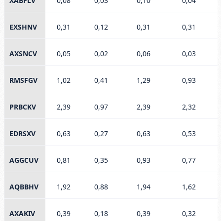
XABFLV
0,08
0,03
0,10
0,04
EXSHNV
0,31
0,12
0,31
0,31
AXSNCV
0,05
0,02
0,06
0,03
RMSFGV
1,02
0,41
1,29
0,93
PRBCKV
2,39
0,97
2,39
2,32
EDRSXV
0,63
0,27
0,63
0,53
AGGCUV
0,81
0,35
0,93
0,77
AQBBHV
1,92
0,88
1,94
1,62
AXAKIV
0,39
0,18
0,39
0,32