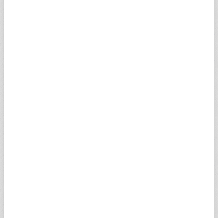
KMIUSV
0,69
0,46
0,69
0,63
TBIPLV
0,03
0,02
0,03
0,03
SAAHVV
0,21
0,14
0
0
UA1DRV
0,27
0,18
0,27
0,19
PBSMQV
0,18
0,12
0,22
0,16
PERGGV
0,03
0,02
0,04
0,02
AEILFV
0,03
0,02
0,04
0,01
PSIVXV
0,06
0,04
0
0