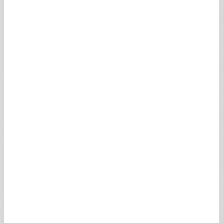
ELAPPV
0,65
0,45
0,65
0,55
UA1DAV
0,52
0,36
0,52
0,38
TYAPSV
0,13
0,09
0,13
0,13
UAABOV
0,85
0,59
0,90
0,64
XABFIV
0,36
0,25
0,43
0,26
IYRTXV
2,66
1,85
2,66
2,58
UAABNV
0,33
0,23
0,33
0,24
GCIQPV
0,90
0,63
0,90
0,90