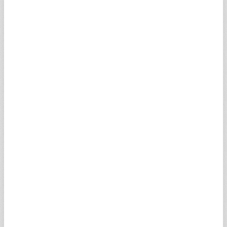
TBIPKV
0,30
0,21
0,30
0,26
VBIBQV
0,20
0,14
0
0
CX1ALV
1,34
0,94
1,34
1,02
UAREKV
1,61
1,13
1,62
1,21
UAABVV
1,21
0,85
1,21
0,92
GQBBCV
0,37
0,26
0,38
0,37
PBBDNV
0,81
0,57
0,81
0,81
AGSMWV
0,27
0,19
0,35
0,25