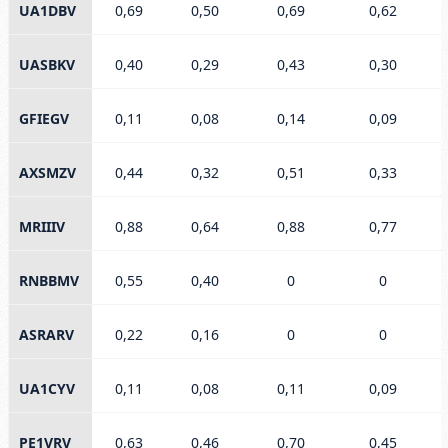
UA1DBV
0,69
0,50
0,69
0,62
UASBKV
0,40
0,29
0,43
0,30
GFIEGV
0,11
0,08
0,14
0,09
AXSMZV
0,44
0,32
0,51
0,33
MRIIIV
0,88
0,64
0,88
0,77
RNBBMV
0,55
0,40
0
0
ASRARV
0,22
0,16
0
0
UA1CYV
0,11
0,08
0,11
0,09
PE1VRV
0,63
0,46
0,70
0,45