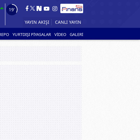
18'
YAYIN AKIŞI
CANLI YAYIN
REPO
YURTDIŞI PİYASALAR
VİDEO
GALERİ