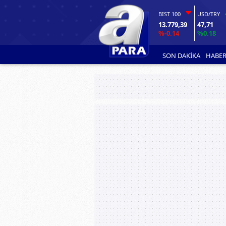
BIST 100
USD/TRY
13.779,39
47,71
%-0.14
%0.18
SON DAKİKA
HABER