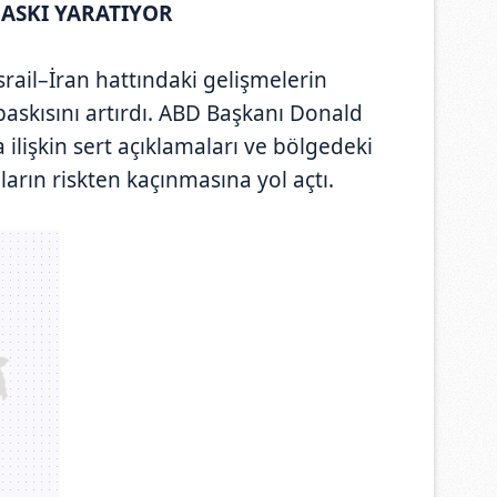
BASKI YARATIYOR
srail–İran hattındaki gelişmelerin
ş baskısını artırdı. ABD Başkanı Donald
lişkin sert açıklamaları ve bölgedeki
ıların riskten kaçınmasına yol açtı.