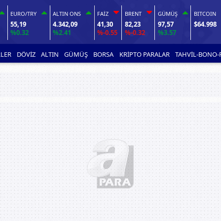
EURO/TRY
ALTIN ONS
FAİZ
BRENT
GÜMÜŞ
BITCOIN
55,19
4.342,09
41,30
82,23
97,57
$64.998
%0.32
%2.41
%-0.55
%-0.32
%3.57
LER
DÖVİZ
ALTIN
GÜMÜŞ
BORSA
KRİPTO PARALAR
TAHVİL-BONO-