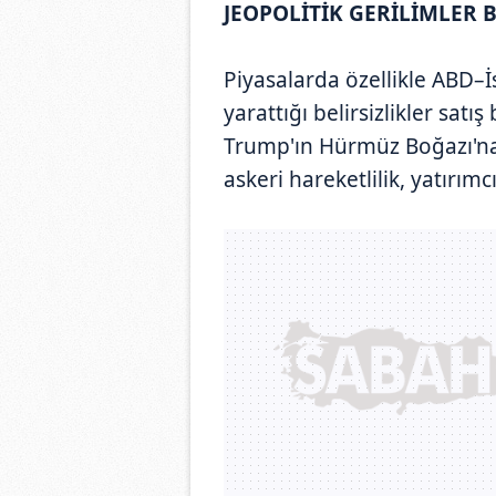
JEOPOLİTİK GERİLİMLER 
Piyasalarda özellikle ABD–İ
yarattığı belirsizlikler satı
Trump'ın Hürmüz Boğazı'na i
askeri hareketlilik, yatırımc