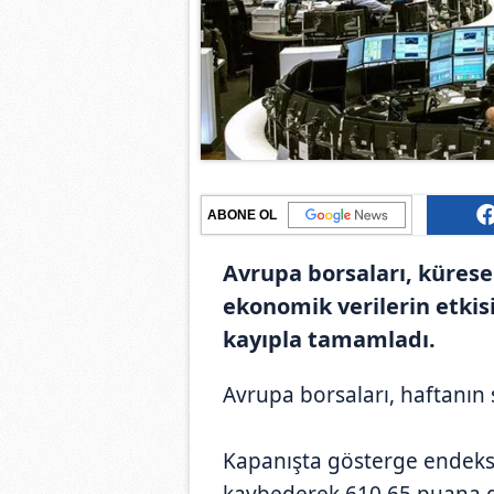
ABONE OL
Avrupa borsaları, küresel
ekonomik verilerin etkis
kayıpla tamamladı.
Avrupa borsaları, haftanı
Kapanışta gösterge endeks
kaybederek 610,65 puana g