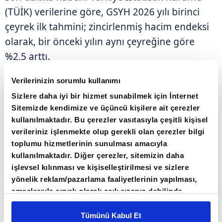
(TÜİK) verilerine göre, GSYH 2026 yılı birinci
çeyrek ilk tahmini; zincirlenmiş hacim endeksi
olarak, bir önceki yılın aynı çeyreğine göre
%2,5 arttı.
Verilerinizin sorumlu kullanımı
BİLGİ VE İLETİŞİM FAALİYETLERİ 2026
Sizlere daha iyi bir hizmet sunabilmek için İnternet
YILININ BİRİNCİ ÇEYREĞİNDE %9,5 ARTTI
Sitemizde kendimize ve üçüncü kişilere ait çerezler
kullanılmaktadır. Bu çerezler vasıtasıyla çeşitli kişisel
GSYH'yi oluşturan faaliyetler incelendiğinde;
verileriniz işlenmekte olup gerekli olan çerezler bilgi
2026 yılı birinci çeyreğinde bir önceki yıla göre
toplumu hizmetlerinin sunulması amacıyla
kullanılmaktadır. Diğer çerezler, sitemizin daha
zincirlenmiş hacim endeksi olarak;
işlevsel kılınması ve kişiselleştirilmesi ve sizlere
yönelik reklam/pazarlama faaliyetlerinin yapılması,
Bilgi ve iletişim faaliyetleri toplam katma
amaçlarıyla sınırlı olarak açık rızanız dahilinde
değeri %9,5
kullanılacaktır. Çerezlere ilişkin tercihlerinizi çerez
paneli vasıtasıyla belirleyebilirsiniz. Çerezlere ilişkin
Tümünü Kabul Et
Diğer hizmet faaliyetleri %5,2