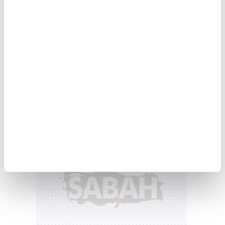
tüketim harcamaları %2,1, gayrisafi sabit
sermaye oluşumu ise %3,0 arttı.
Mal ve hizmet ihracatı, 2026 yılının birinci
çeyreğinde bir önceki yılın aynı çeyreğine göre
zincirlenmiş hacim endeksi olarak %12,7,
ithalatı ise %2,0 azaldı.