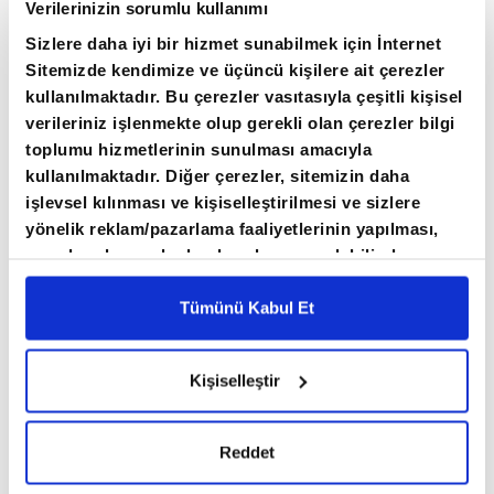
Verilerinizin sorumlu kullanımı
depolama projelerinin şebekeye
Sizlere daha iyi bir hizmet sunabilmek için İnternet
entegrasyonunda yaşanan gecikmelerin temiz
Sitemizde kendimize ve üçüncü kişilere ait çerezler
enerji yatırımlarının önündeki en büyük
kullanılmaktadır. Bu çerezler vasıtasıyla çeşitli kişisel
engellerden biri haline geldiği belirtildi.
verileriniz işlenmekte olup gerekli olan çerezler bilgi
toplumu hizmetlerinin sunulması amacıyla
kullanılmaktadır. Diğer çerezler, sitemizin daha
işlevsel kılınması ve kişiselleştirilmesi ve sizlere
yönelik reklam/pazarlama faaliyetlerinin yapılması,
amaçlarıyla sınırlı olarak açık rızanız dahilinde
kullanılacaktır. Çerezlere ilişkin tercihlerinizi çerez
paneli vasıtasıyla belirleyebilirsiniz. Çerezlere ilişkin
Tümünü Kabul Et
detaylı bilgi için Ayarlar butonuna tıklayabilir,
Çerez
Bilgilendirme
Metnimizi ziyaret edebilirsiniz.
Kişiselleştir
6698 sayılı Kişisel Verilerin Korunması Kanunu
uyarınca hazırlanmış olan İnternet Sitesi Aydınlatma
Metnimizi okumak ve sitemizi ziyaretiniz kapsamında
Reddet
gerçekleştirilen veri işleme faaliyetleri ile ilgili daha
detaylı bilgi almak için lütfen
tıklayınız.