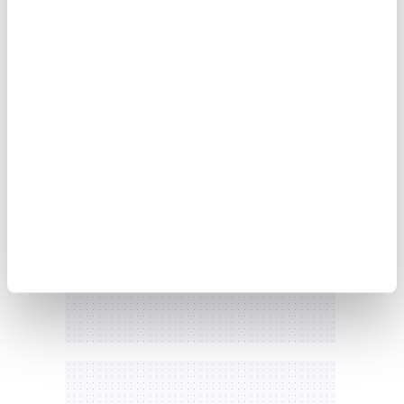
kaynaklarının ve esneklik çözümlerinin
sistemin merkezine yerleştirilmesinin önemine
dikkat çekti.