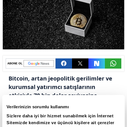
ABONE OL
Bitcoin, artan jeopolitik gerilimler ve
kurumsal yatırımcı satışlarının
etkisiyle 70 bin dolar seviyesine
gerileyerek değer kaybını hızlandırdı.
Verilerinizin sorumlu kullanımı
Kripto para piyasasında genel bir
Sizlere daha iyi bir hizmet sunabilmek için İnternet
düşüş yaşanırken Ethereum ve diğer
Sitemizde kendimize ve üçüncü kişilere ait çerezler