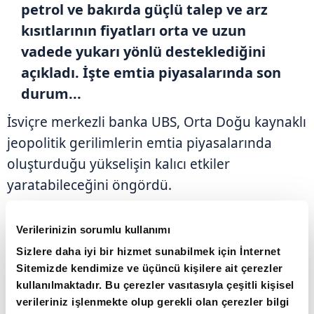
petrol ve bakırda güçlü talep ve arz
kısıtlarının fiyatları orta ve uzun
vadede yukarı yönlü desteklediğini
açıkladı. İşte emtia piyasalarında son
durum...
İsviçre merkezli banka UBS, Orta Doğu kaynaklı
jeopolitik gerilimlerin emtia piyasalarında
oluşturduğu yükselişin kalıcı etkiler
yaratabileceğini öngördü.
Banka, altın, petrol ve baz metallerde fiyatları
Verilerinizin sorumlu kullanımı
destekleyen temel dinamiklerin güçlü şekilde
Sizlere daha iyi bir hizmet sunabilmek için İnternet
devam ettiğini bildirdi.
Sitemizde kendimize ve üçüncü kişilere ait çerezler
kullanılmaktadır. Bu çerezler vasıtasıyla çeşitli kişisel
verileriniz işlenmekte olup gerekli olan çerezler bilgi
UBS Emtia Analisti Giovanni Staunovo, ABD-