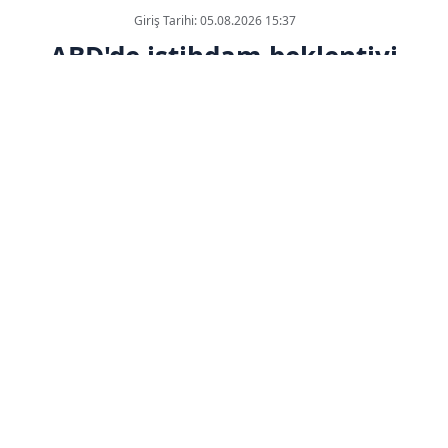
Giriş Tarihi: 05.08.2026 15:37
ABD'de istihdam beklentiyi
karşılamadı
ABONE OL
ABD'de özel sektör istihdamı temmuz