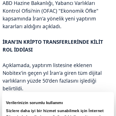
ABD Hazine Bakanlığı, Yabancı Varlıkları
Kontrol Ofisi'nin (OFAC) "Ekonomik Öfke"
kapsamında İran'a yönelik yeni yaptırım
kararları aldığını açıkladı.
İRAN'IN KRİPTO TRANSFERLERİNDE KİLİT
ROL İDDİASI
Açıklamada, yaptırım listesine eklenen
Nobitex'in geçen yıl İran'a giren tüm dijital
varlıkların yüzde 50'den fazlasını işlediği
belirtildi.
Verilerinizin sorumlu kullanımı
Şirketin, İran'ın yaptırımlardan kaçınmasına
yardımcı olduğu, Devrim Muhafızları Ordusu
Sizlere daha iyi bir hizmet sunabilmek için İnternet