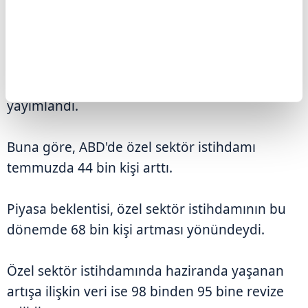
beklentilerinin altında gerçekleşti.
ADP Araştırma Enstitüsünün, Stanford Digital
Economy Lab işbirliğiyle hazırladığı temmuz
ayına ilişkin Ulusal İstihdam Raporu
yayımlandı.
Buna göre, ABD'de özel sektör istihdamı
temmuzda 44 bin kişi arttı.
Piyasa beklentisi, özel sektör istihdamının bu
dönemde 68 bin kişi artması yönündeydi.
Özel sektör istihdamında haziranda yaşanan
artışa ilişkin veri ise 98 binden 95 bine revize