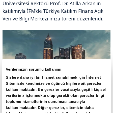
Üniversitesi Rektörü Prof. Dr. Atilla Arkan'ın
katılımıyla İFM'de Türkiye Katılım Finans Açık
Veri ve Bilgi Merkezi imza töreni düzenlendi.
Verilerinizin sorumlu kullanımı
Sizlere daha iyi bir hizmet sunabilmek için İnternet
Sitemizde kendimize ve üçüncü kişilere ait çerezler
Dağlıoğlu, Erdem ve Arkan, Merkezin
kullanılmaktadır. Bu çerezler vasıtasıyla çeşitli kişisel
kurulumu ve işletmesine ilişkin protokolü
verileriniz işlenmekte olup gerekli olan çerezler bilgi
imzaladı.
toplumu hizmetlerinin sunulması amacıyla
kullanılmaktadır. Diğer çerezler, sitemizin daha