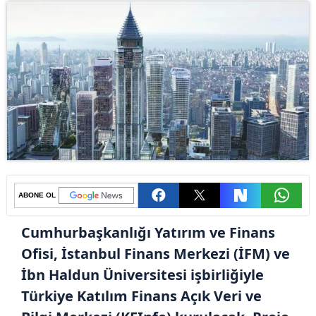
ABONE OL
Cumhurbaşkanlığı Yatırım ve Finans
Ofisi, İstanbul Finans Merkezi (İFM) ve
İbn Haldun Üniversitesi işbirliğiyle
Türkiye Katılım Finans Açık Veri ve