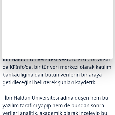
Fonunun himayesinde ilerleyen bir proje. Bu
fiziki altyapının yanında daha da önemlisi belki
ekosistem etkisi. KFInfo çalışmasıyla birlikte
ekosistem etkisine özellikle katılım finans
alanında büyük bir katkı sunacağını
değerlendiriyorum." diye konuştu.
İbn Haldun Üniversitesi Rektörü Prof. Dr. Arkan
da KFInfo'da, bir tür veri merkezi olarak katılım
bankacılığına dair bütün verilerin bir araya
getirileceğini belirterek şunları kaydetti:
"İbn Haldun Üniversitesi adına düşen hem bu
yazılım tarafını yapıp hem de bundan sonra
verileri analitik, akademik olarak inceleyip bu