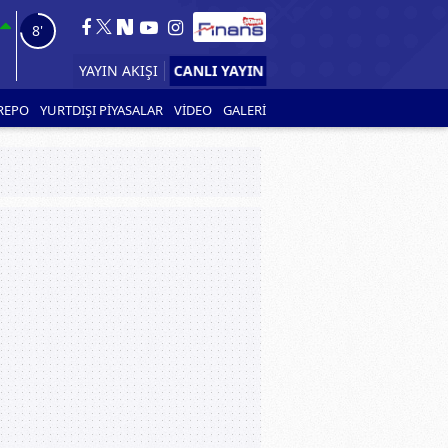
6'
CANLI YAYIN
YAYIN AKIŞI
REPO
YURTDIŞI PİYASALAR
VİDEO
GALERİ