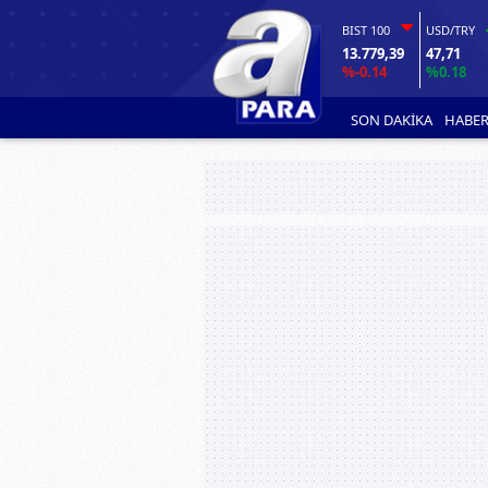
BIST 100
USD/TRY
13.779,39
47,71
%-0.14
%0.18
SON DAKİKA
HABER