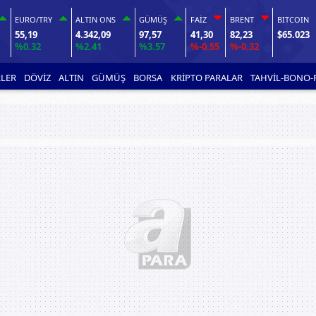
EURO/TRY
ALTIN ONS
GÜMÜŞ
FAİZ
BRENT
BITCOIN
55,19
4.342,09
97,57
41,30
82,23
$65.023
%0.32
%2.41
%3.57
%-0.55
%-0.32
LER
DÖVİZ
ALTIN
GÜMÜŞ
BORSA
KRİPTO PARALAR
TAHVİL-BONO-