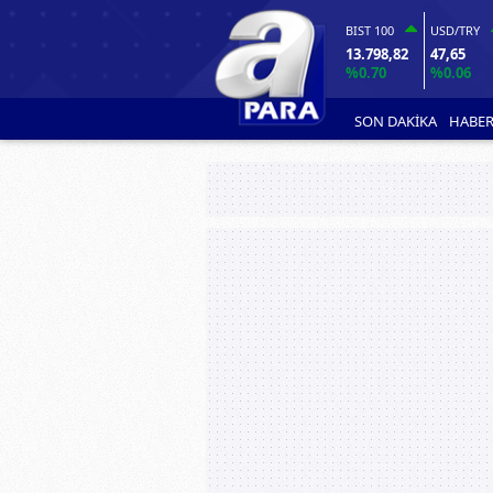
BIST 100
USD/TRY
13.798,82
47,65
%0.70
%0.06
SON DAKİKA
HABER