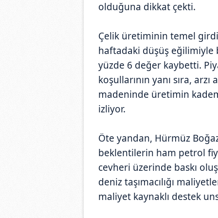
olduğuna dikkat çekti.
Çelik üretiminin temel gird
haftadaki düşüş eğilimiyle 
yüzde 6 değer kaybetti. Piy
koşullarının yanı sıra, arz
madeninde üretimin kademe
izliyor.
Öte yandan, Hürmüz Boğazı'
beklentilerin ham petrol fi
cevheri üzerinde baskı oluş
deniz taşımacılığı maliyetle
maliyet kaynaklı destek unsu