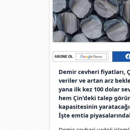
ABONE OL
Demir cevheri fiyatları,
veriler ve artan arz bekl
yana ilk kez 100 dolar se
hem Çin'deki talep gör
kapasitesinin yaratacağı 
İşte emtia piyasalarında
Demir cevheri vadeli işlem