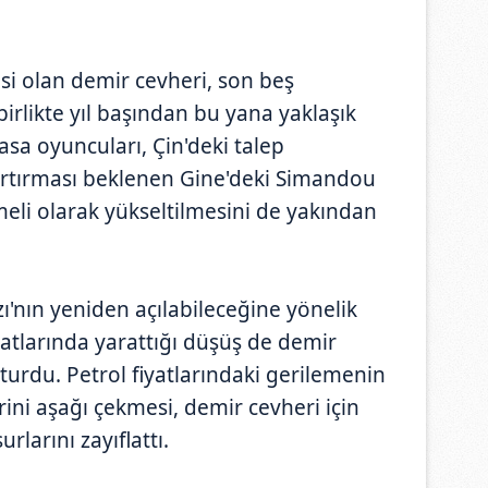
isi olan demir cevheri, son beş
birlikte yıl başından bu yana yaklaşık
asa oyuncuları, Çin'deki talep
ı artırması beklenen Gine'deki Simandou
li olarak yükseltilmesini de yakından
nın yeniden açılabileceğine yönelik
yatlarında yarattığı düşüş de demir
turdu. Petrol fiyatlarındaki gerilemenin
rini aşağı çekmesi, demir cevheri için
rlarını zayıflattı.