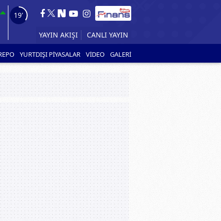
18'
YAYIN AKIŞI
CANLI YAYIN
REPO
YURTDIŞI PİYASALAR
VİDEO
GALERİ