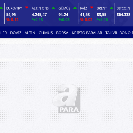
EURO/TRY
ALTIN ONS
GÜMÜŞ
FAİZ
BRENT
BITCOIN
54,95
4.245,47
94,24
41,53
83,55
$64.338
%-0.12
%0.13
%0.03
%-0.02
%5.16
LER
DÖVİZ
ALTIN
GÜMÜŞ
BORSA
KRİPTO PARALAR
TAHVİL-BONO-