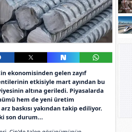
 Çin ekonomisinden gelen zayıf
entilerinin etkisiyle mart ayından bu
viyesinin altına geriledi. Piyasalarda
ünümü hem de yeni üretim
arz baskısı yakından takip ediliyor.
ki son durum...
leri, Çin'de talep görünümünün