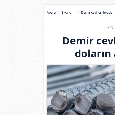
Apara
Ekonomi
Demir cevheri fiyatları
Giriş 
Demir cevh
doların 