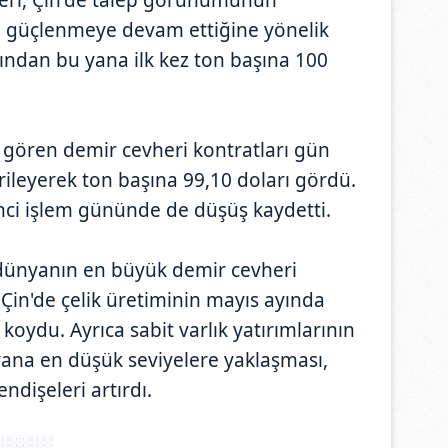
ın güçlenmeye devam ettiğine yönelik
ayından bu yana ilk kez ton başına 100
 gören demir cevheri kontratları gün
rileyerek ton başına 99,10 doları gördü.
kinci işlem gününde de düşüş kaydetti.
, dünyanın en büyük demir cevheri
an Çin'de çelik üretiminin mayıs ayında
koydu. Ayrıca sabit varlık yatırımlarının
na en düşük seviyelere yaklaşması,
ndişeleri artırdı.