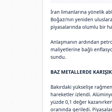
İran limanlarına yönelik a
Boğazı'nın yeniden uluslarar
piyasalarında olumlu bir ha
Anlaşmanın ardından petrol
maliyetlerine bağlı enflasy
sundu.
BAZ METALLERDE KARIŞ
Bakırdaki yükselişe rağmen
hareketler izlendi. Alüminy
yüzde 0,1 değer kazanırken
oranında geriledi. Piyasala