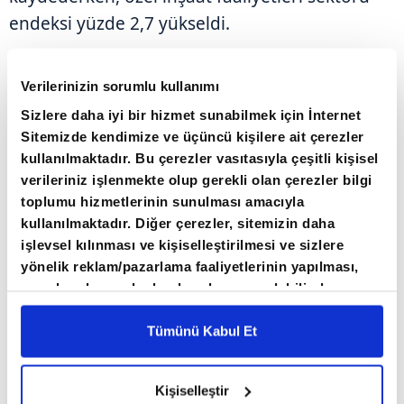
endeksi yüzde 2,7 yükseldi.
AYLIK BAZDA YÜKSELİŞ GÖRÜLDÜ
Verilerinizin sorumlu kullanımı
Sizlere daha iyi bir hizmet sunabilmek için İnternet
Mevsim ve takvim etkilerinden arındırılmış
Sitemizde kendimize ve üçüncü kişilere ait çerezler
verilere göre inşaat üretimi nisan ayında bir
kullanılmaktadır. Bu çerezler vasıtasıyla çeşitli kişisel
verileriniz işlenmekte olup gerekli olan çerezler bilgi
önceki aya göre yüzde 0,7 arttı.
toplumu hizmetlerinin sunulması amacıyla
kullanılmaktadır. Diğer çerezler, sitemizin daha
işlevsel kılınması ve kişiselleştirilmesi ve sizlere
yönelik reklam/pazarlama faaliyetlerinin yapılması,
amaçlarıyla sınırlı olarak açık rızanız dahilinde
kullanılacaktır. Çerezlere ilişkin tercihlerinizi çerez
paneli vasıtasıyla belirleyebilirsiniz. Çerezlere ilişkin
Tümünü Kabul Et
detaylı bilgi için Ayarlar butonuna tıklayabilir,
Çerez
Bilgilendirme
Metnimizi ziyaret edebilirsiniz.
Kişiselleştir
6698 sayılı Kişisel Verilerin Korunması Kanunu