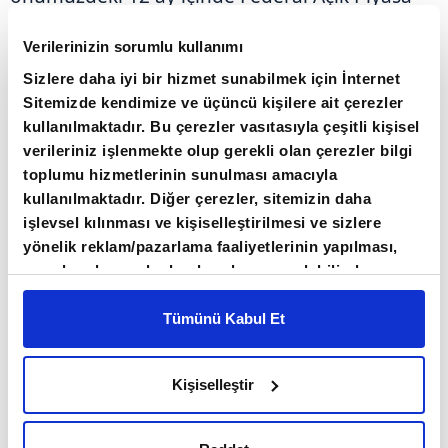
Komitesini (FOMC) faiz indirimine ikna etmek
Verilerinizin sorumlu kullanımı
için nasıl bir yol izlemek istediği konusunda bir
Sizlere daha iyi bir hizmet sunabilmek için İnternet
fikir verecektir. Dahası, Warsh'ın basın
Sitemizde kendimize ve üçüncü kişilere ait çerezler
toplantısında veri bağımlılığına, ileriye dönük
kullanılmaktadır. Bu çerezler vasıtasıyla çeşitli kişisel
yönlendirmeye ve kısa vadeli tahminlere olan
verileriniz işlenmekte olup gerekli olan çerezler bilgi
karşıtlığını nasıl dile getireceğini görmek ilginç
toplumu hizmetlerinin sunulması amacıyla
kullanılmaktadır. Diğer çerezler, sitemizin daha
olabilir."
işlevsel kılınması ve kişiselleştirilmesi ve sizlere
yönelik reklam/pazarlama faaliyetlerinin yapılması,
ING Uluslararası Başekonomisti James
amaçlarıyla sınırlı olarak açık rızanız dahilinde
Knightley de ABD'de ekonomik ivmenin
kullanılacaktır. Çerezlere ilişkin tercihlerinizi çerez
paneli vasıtasıyla belirleyebilirsiniz. Çerezlere ilişkin
Tümünü Kabul Et
iyileşmesi ve enflasyonun yükselmesinin Fed'in
detaylı bilgi için Ayarlar butonuna tıklayabilir,
Çerez
gelecekte faiz artırımı olasılığını kabul edeceği
Bilgilendirme
Metnimizi ziyaret edebilirsiniz.
anlamına geldiğini anlattı.
Kişiselleştir
6698 sayılı Kişisel Verilerin Korunması Kanunu
uyarınca hazırlanmış olan İnternet Sitesi Aydınlatma
Metnimizi okumak ve sitemizi ziyaretiniz kapsamında
Knightley, yeni başkan Warsh'ın ileriye dönük