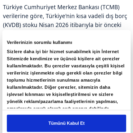
Türkiye Cumhuriyet Merkez Bankası (TCMB)
verilerine göre, Türkiye'nin kısa vadeli dış borç
(KVDB) stoku Nisan 2026 itibarıyla bir önceki
aya göre yüzde 3 artış göstererek 171,6 milyar
ABD dolarına ulaştı.
Verilerinizin sorumlu kullanımı
Sizlere daha iyi bir hizmet sunabilmek için İnternet
Sitemizde kendimize ve üçüncü kişilere ait çerezler
kullanılmaktadır. Bu çerezler vasıtasıyla çeşitli kişisel
verileriniz işlenmekte olup gerekli olan çerezler bilgi
toplumu hizmetlerinin sunulması amacıyla
kullanılmaktadır. Diğer çerezler, sitemizin daha
işlevsel kılınması ve kişiselleştirilmesi ve sizlere
yönelik reklam/pazarlama faaliyetlerinin yapılması,
amaçlarıyla sınırlı olarak açık rızanız dahilinde
kullanılacaktır. Çerezlere ilişkin tercihlerinizi çerez
paneli vasıtasıyla belirleyebilirsiniz. Çerezlere ilişkin
Tümünü Kabul Et
detaylı bilgi için Ayarlar butonuna tıklayabilir,
Çerez