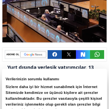
ABONE OL
Yurt dışında yerleşik yatırımcılar, 13
Haziran ile sona eren haftada Türk
Verilerinizin sorumlu kullanımı
tahvillerine yönelirken, hisse senedi
Sizlere daha iyi bir hizmet sunabilmek için İnternet
tarafında satışlarını sürdürdü.
Sitemizde kendimize ve üçüncü kişilere ait çerezler
Türkiye Cumhuriyet Merkez Bankası'nın (TCMB)
kullanılmaktadır. Bu çerezler vasıtasıyla çeşitli kişisel
verileriniz işlenmekte olup gerekli olan çerezler bilgi
yayımladığı Haftalık Menkul Kıymet