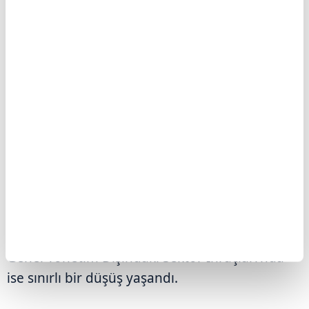
ÖST STOKU GERİLEDİ
Genel Yönetim Dışındaki Sektör İhraçları'nda
ise sınırlı bir düşüş yaşandı.