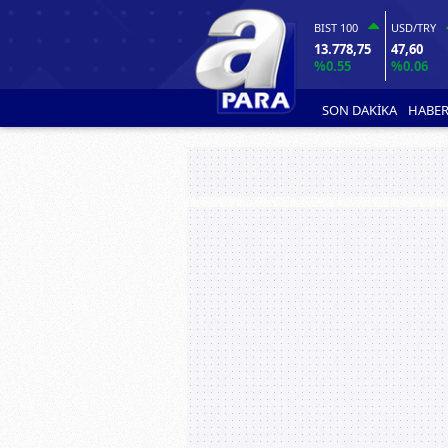
BIST 100
USD/TRY
13.778,75
47,60
%0.55
%0.06
SON DAKİKA
HABER