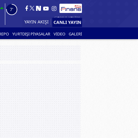
5'
YAYIN AKIŞI
CANLI YAYIN
REPO
YURTDIŞI PİYASALAR
VİDEO
GALERİ