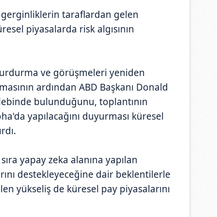
 gerginliklerin taraflardan gelen
resel piyasalarda risk algısının
ı durdurma ve görüşmeleri yeniden
masının ardından ABD Başkanı Donald
talebinde bulunduğunu, toplantının
ha'da yapılacağını duyurması küresel
ırdı.
ı sıra yapay zeka alanına yapılan
arını destekleyeceğine dair beklentilerle
len yükseliş de küresel pay piyasalarını