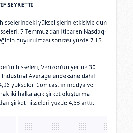
İF SEYRETTİ
isselerindeki yükselişlerin etkisiyle dün
 hisseleri, 7 Temmuz'dan itibaren Nasdaq-
eğinin duyurulması sonrası yüzde 7,15
et'in hisseleri, Verizon'un yerine 30
 Industrial Average endeksine dahil
4,96 yükseldi. Comcast'in medya ve
arak iki halka açık şirket oluşturma
an şirket hisseleri yüzde 4,53 arttı.