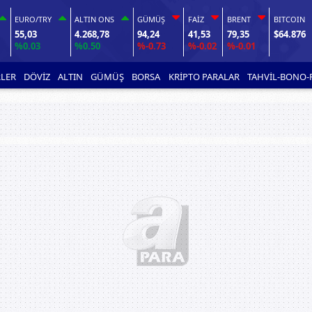
EURO/TRY
ALTIN ONS
GÜMÜŞ
FAİZ
BRENT
BITCOIN
55,03
4.268,78
94,24
41,53
79,35
$64.876
%0.03
%0.50
%-0.73
%-0.02
%-0.01
LER
DÖVİZ
ALTIN
GÜMÜŞ
BORSA
KRİPTO PARALAR
TAHVİL-BONO-