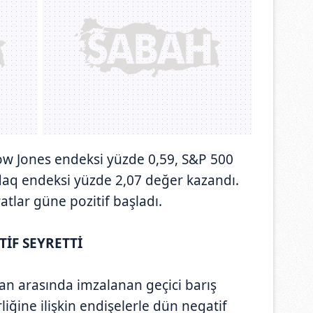
ow Jones endeksi yüzde 0,59, S&P 500
daq endeksi yüzde 2,07 değer kazandı.
tlar güne pozitif başladı.
İF SEYRETTİ
ran arasında imzalanan geçici barış
iğine ilişkin endişelerle dün negatif