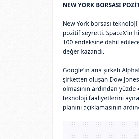
NEW YORK BORSASI POZİT
New York borsası teknoloji h
pozitif seyretti. SpaceX'in
100 endeksine dahil edilec
değer kazandı.
Google'ın ana şirketi Alphab
şirketten oluşan Dow Jones
olmasının ardından yüzde 
teknoloji faaliyetlerini ayır
planını açıklamasının ardınd