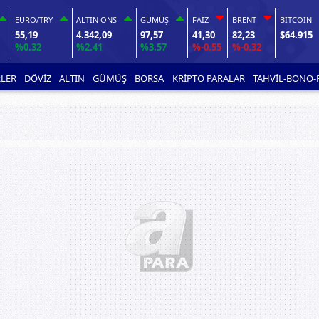
EURO/TRY
ALTIN ONS
GÜMÜŞ
FAİZ
BRENT
BITCOIN
55,19
4.342,09
97,57
41,30
82,23
$64.915
%0.32
%2.41
%3.57
%-0.55
%-0.32
LER
DÖVİZ
ALTIN
GÜMÜŞ
BORSA
KRİPTO PARALAR
TAHVİL-BONO-