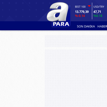
BIST 100
USD/TRY
13.779,39
47,71
%-0.14
%0.18
SON DAKİKA
HABER