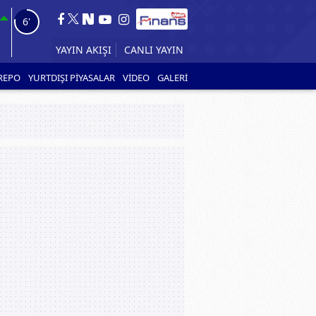
5'
YAYIN AKIŞI
CANLI YAYIN
REPO
YURTDIŞI PİYASALAR
VİDEO
GALERİ