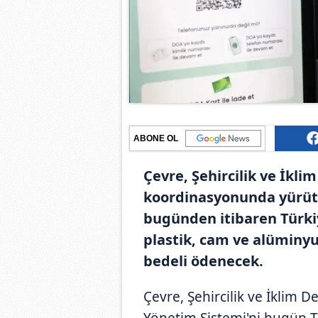
ABONE OL
Çevre, Şehircilik ve İklim
koordinasyonunda yürütü
bugünden itibaren Türkiy
plastik, cam ve alüminyu
bedeli ödenecek.
Çevre, Şehircilik ve İklim 
Yönetim Sistemi'ni bugün T