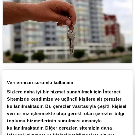
ABONE OL
Verilerinizin sorumlu kullanımı
Sizlere daha iyi bir hizmet sunabilmek için İnternet
Kira zam oranı Türkiye İstatistik
Sitemizde kendimize ve üçüncü kişilere ait çerezler
Kurumu'nun enflasyon verilerini
kullanılmaktadır. Bu çerezler vasıtasıyla çeşitli kişisel
açıklamasının ardından belli oldu. 12
verileriniz işlenmekte olup gerekli olan çerezler bilgi
aylık enflasyon ortalamasına göre
toplumu hizmetlerinin sunulması amacıyla
kullanılmaktadır. Diğer çerezler, sitemizin daha
belirlenen kira zam oranı