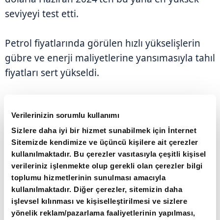
seviyeyi test etti.
Petrol fiyatlarında görülen hızlı yükselişlerin
gübre ve enerji maliyetlerine yansımasıyla tahıl
fiyatları sert yükseldi.
Kuraklık ve gübre konusundaki endişelerin
birleşerek arz beklentilerini daraltmasıyla
Verilerinizin sorumlu kullanımı
buğday fiyatlarında yükselişler öne çıktı.
Sizlere daha iyi bir hizmet sunabilmek için İnternet
Sitemizde kendimize ve üçüncü kişilere ait çerezler
kullanılmaktadır. Bu çerezler vasıtasıyla çeşitli kişisel
verileriniz işlenmekte olup gerekli olan çerezler bilgi
toplumu hizmetlerinin sunulması amacıyla
kullanılmaktadır. Diğer çerezler, sitemizin daha
işlevsel kılınması ve kişiselleştirilmesi ve sizlere
yönelik reklam/pazarlama faaliyetlerinin yapılması,