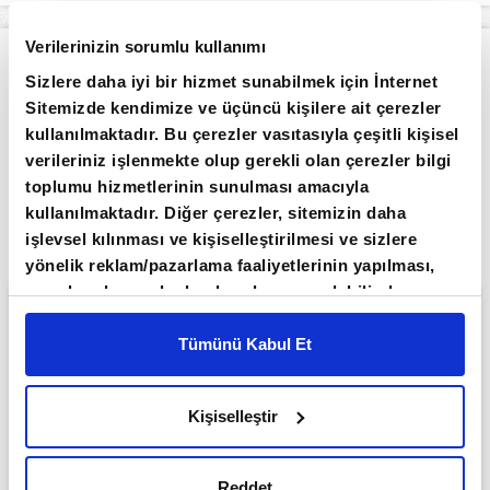
Verilerinizin sorumlu kullanımı
Apara
Ekonomi
ABD'de özel sektör istihdamı temmuzda beklentilerin altında arttı
Sizlere daha iyi bir hizmet sunabilmek için İnternet
Sitemizde kendimize ve üçüncü kişilere ait çerezler
Giriş Tarihi: 05.08.2026 16:07
Son Güncelleme: 05.08.2026 16:08
kullanılmaktadır. Bu çerezler vasıtasıyla çeşitli kişisel
ABD'de özel sektör istihdamı
verileriniz işlenmekte olup gerekli olan çerezler bilgi
toplumu hizmetlerinin sunulması amacıyla
temmuzda beklentilerin altında
kullanılmaktadır. Diğer çerezler, sitemizin daha
arttı
işlevsel kılınması ve kişiselleştirilmesi ve sizlere
yönelik reklam/pazarlama faaliyetlerinin yapılması,
amaçlarıyla sınırlı olarak açık rızanız dahilinde
kullanılacaktır. Çerezlere ilişkin tercihlerinizi çerez
paneli vasıtasıyla belirleyebilirsiniz. Çerezlere ilişkin
Tümünü Kabul Et
detaylı bilgi için Ayarlar butonuna tıklayabilir,
Çerez
Bilgilendirme
Metnimizi ziyaret edebilirsiniz.
Kişiselleştir
6698 sayılı Kişisel Verilerin Korunması Kanunu
uyarınca hazırlanmış olan İnternet Sitesi Aydınlatma
Metnimizi okumak ve sitemizi ziyaretiniz kapsamında
Reddet