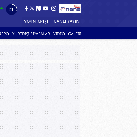
19'
YAYIN AKIŞI
CANLI YAYIN
REPO
YURTDIŞI PİYASALAR
VİDEO
GALERİ