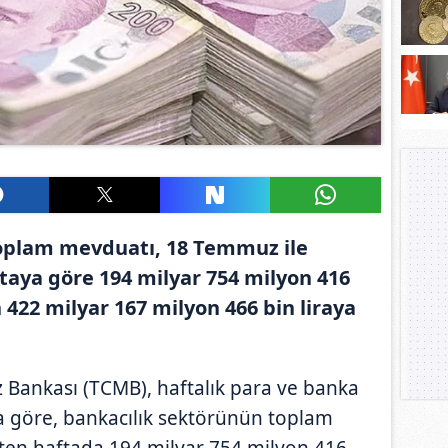
oplam mevduatı, 18 Temmuz ile
taya göre 194 milyar 754 milyon 416
n 422 milyar 167 milyon 466 bin liraya
Bankası (TCMB), haftalık para ve banka
una göre, bankacılık sektörünün toplam
ten haftada 194 milyar 754 milyon 416