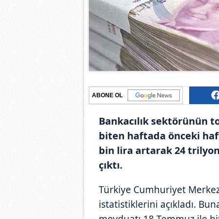
ABONE OL
Bankacılık sektörünün t
biten haftada önceki haf
bin lira artarak 24 trilyo
çıktı.
Türkiye Cumhuriyet Merkez 
istatistiklerini açıkladı. B
mevduatı 18 Temmuz ile bi