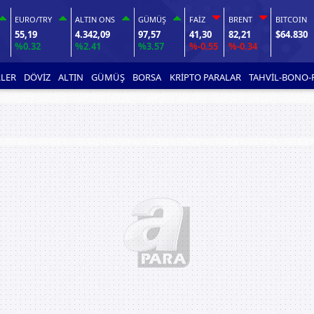
EURO/TRY
ALTIN ONS
GÜMÜŞ
FAİZ
BRENT
BITCOIN
55,19
4.342,09
97,57
41,30
82,21
$64.830
%0.32
%2.41
%3.57
%-0.55
%-0.34
LER
DÖVİZ
ALTIN
GÜMÜŞ
BORSA
KRİPTO PARALAR
TAHVİL-BONO-