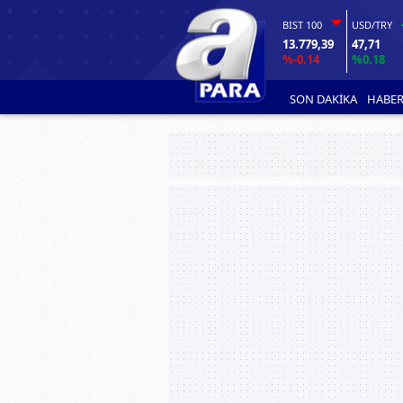
BIST 100
USD/TRY
13.779,39
47,71
%-0.14
%0.18
SON DAKİKA
HABER