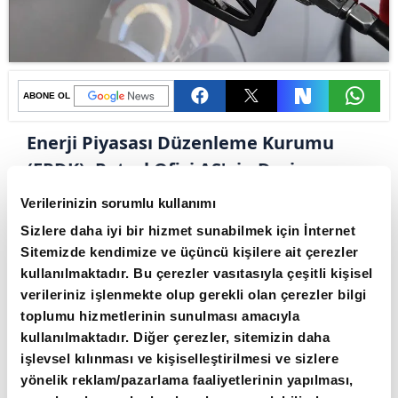
ABONE OL
Enerji Piyasası Düzenleme Kurumu
(EPDK), Petrol Ofisi AŞ'nin Derince,
Antalya ve Kırıkkale terminalleri ile
Verilerinizin sorumlu kullanımı
Yarımca LPG Depolama Tesisi'ne ilişkin
Sizlere daha iyi bir hizmet sunabilmek için İnternet
depolama ve iletim tarifelerini tadil
Sitemizde kendimize ve üçüncü kişilere ait çerezler
ederek onayladı. Yeni tarifelerde bazı
kullanılmaktadır. Bu çerezler vasıtasıyla çeşitli kişisel
verileriniz işlenmekte olup gerekli olan çerezler bilgi
hizmet bedelleri yeniden
toplumu hizmetlerinin sunulması amacıyla
belirlenirken, belirli miktar ve
kullanılmaktadır. Diğer çerezler, sitemizin daha
sürelerde depolama ve iletim yapan
işlevsel kılınması ve kişiselleştirilmesi ve sizlere
şirketlere indirimler getirildi.
yönelik reklam/pazarlama faaliyetlerinin yapılması,