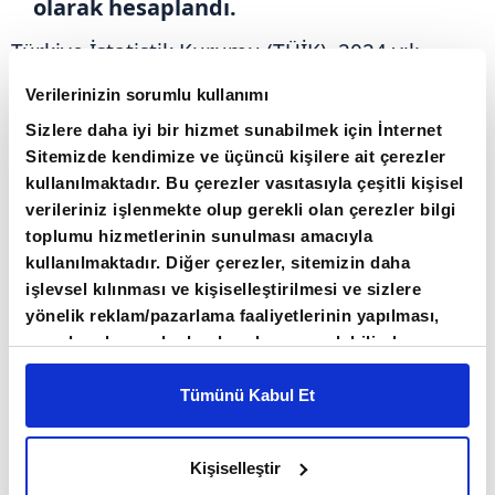
olarak hesaplandı.
Türkiye İstatistik Kurumu (TÜİK), 2024 yılı
sektör bilançolarını açıkladı. Buna göre, 1
Verilerinizin sorumlu kullanımı
milyon 104 bin 27 firmanın sektörlere
Sizlere daha iyi bir hizmet sunabilmek için İnternet
dağılımına bakıldığında toptan ve perakende
Sitemizde kendimize ve üçüncü kişilere ait çerezler
ticaret, motorlu kara taşıtlarının ve
kullanılmaktadır. Bu çerezler vasıtasıyla çeşitli kişisel
verileriniz işlenmekte olup gerekli olan çerezler bilgi
motosikletlerin onarımı sektörü 356 bin 62
toplumu hizmetlerinin sunulması amacıyla
firmayla ilk sırada yer aldı. İmalat sektörünün
kullanılmaktadır. Diğer çerezler, sitemizin daha
toplam firma sayısı içindeki payı, geçen yıl için
işlevsel kılınması ve kişiselleştirilmesi ve sizlere
yüzde 16,4 olarak hesaplandı.
yönelik reklam/pazarlama faaliyetlerinin yapılması,
amaçlarıyla sınırlı olarak açık rızanız dahilinde
kullanılacaktır. Çerezlere ilişkin tercihlerinizi çerez
Toplulaştırılmış bilançoya göre, 2024'te
paneli vasıtasıyla belirleyebilirsiniz. Çerezlere ilişkin
Tümünü Kabul Et
firmaların aktif büyüklüğü 95 trilyon 835 milyar
detaylı bilgi için Ayarlar butonuna tıklayabilir,
Çerez
323 milyon lira, kısa ve uzun vadeli yabancı
Bilgilendirme
Metnimizi ziyaret edebilirsiniz.
Kişiselleştir
6698 sayılı Kişisel Verilerin Korunması Kanunu
kaynaklar toplamı 47 trilyon 230 milyar 459