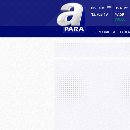
BIST 100
USD/TRY
13.703,13
47,59
%0.06
SON DAKİKA
HABER