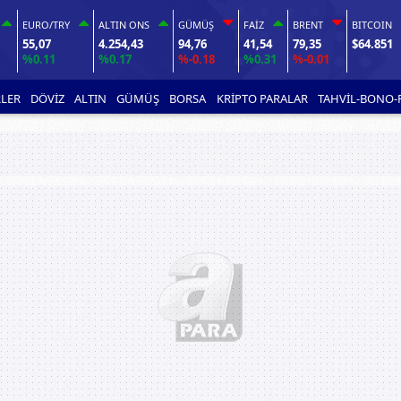
EURO/TRY
ALTIN ONS
GÜMÜŞ
FAİZ
BRENT
BITCOIN
55,07
4.254,43
94,76
41,54
79,35
$64.851
%0.11
%0.17
%-0.18
%0.31
%-0.01
LER
DÖVİZ
ALTIN
GÜMÜŞ
BORSA
KRİPTO PARALAR
TAHVİL-BONO-