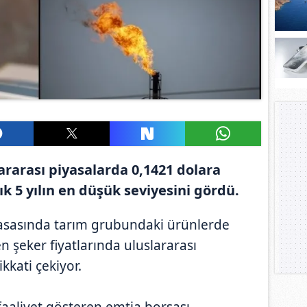
slararası piyasalarda 0,1421 dolara
k 5 yılın en düşük seviyesini gördü.
asasında tarım grubundaki ürünlerde
en şeker fiyatlarında uluslararası
kkati çekiyor.
 faaliyet gösteren emtia borsası