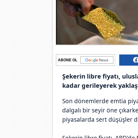
ABONE OL
Şekerin libre fiyatı, ulu
kadar gerileyerek yaklaşı
Son dönemlerde emtia piy
dalgalı bir seyir öne çıkark
piyasalarda sert düşüşler di
Şekerin libre fiyatı, ABD'de