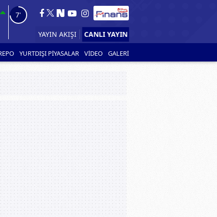
6'
CANLI YAYIN
YAYIN AKIŞI
REPO
YURTDIŞI PİYASALAR
VİDEO
GALERİ