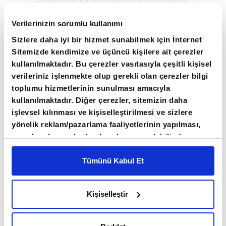
Verilerinizin sorumlu kullanımı
Sizlere daha iyi bir hizmet sunabilmek için İnternet
Atlanta Fed Başkanı Raphael Bostic ise faiz
Sitemizde kendimize ve üçüncü kişilere ait çerezler
indirimini desteklediğini, çünkü indirimin
kullanılmaktadır. Bu çerezler vasıtasıyla çeşitli kişisel
ardından bile para politikasının hala "kısıtlayıcı
verileriniz işlenmekte olup gerekli olan çerezler bilgi
bir alanda" kaldığını söyledi.
toplumu hizmetlerinin sunulması amacıyla
kullanılmaktadır. Diğer çerezler, sitemizin daha
işlevsel kılınması ve kişiselleştirilmesi ve sizlere
Fed üyelerinin faiz indirimlerine ilişkin
yönelik reklam/pazarlama faaliyetlerinin yapılması,
açıklamaları yatırımcıların temkinli
amaçlarıyla sınırlı olarak açık rızanız dahilinde
davranmasına neden oluyor. Para
kullanılacaktır. Çerezlere ilişkin tercihlerinizi çerez
paneli vasıtasıyla belirleyebilirsiniz. Çerezlere ilişkin
Tümünü Kabul Et
piyasalarında Fed'in aralık ayında faiz
detaylı bilgi için Ayarlar butonuna tıklayabilir,
Çerez
indirimine gitme ihtimali yüzde 70 ile
Bilgilendirme
Metnimizi ziyaret edebilirsiniz.
fiyatlanıyor.
Kişiselleştir
6698 sayılı Kişisel Verilerin Korunması Kanunu
uyarınca hazırlanmış olan İnternet Sitesi Aydınlatma
Metnimizi okumak ve sitemizi ziyaretiniz kapsamında
Bu gelişmelerle ABD'nin 10 yıllık tahvil faizi