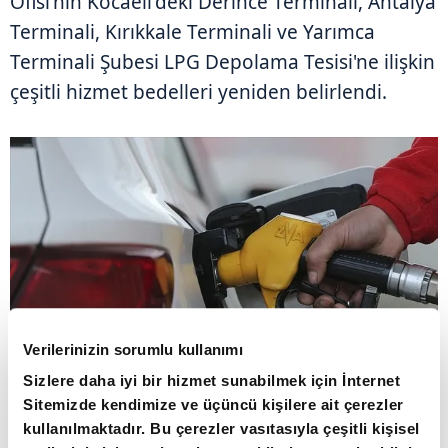
Ofisi'nin Kocaeli'deki Derince Terminali, Antalya
Terminali, Kırıkkale Terminali ve Yarımca
Terminali Şubesi LPG Depolama Tesisi'ne ilişkin
çeşitli hizmet bedelleri yeniden belirlendi.
Verilerinizin sorumlu kullanımı
Sizlere daha iyi bir hizmet sunabilmek için İnternet
Sitemizde kendimize ve üçüncü kişilere ait çerezler
PETROL OFİSİ'NİN 4 TESİSİNDE TARİFELER
kullanılmaktadır. Bu çerezler vasıtasıyla çeşitli kişisel