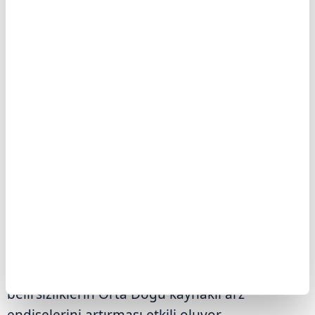
Brent petrolün varil fiyatı yüzde 0,74
artışla 83,10 dolara yükseldi. Hürmüz
Boğazı'ndaki deniz trafiğinin
normalleşmesine ilişkin belirsizlikler
ve Orta Doğu'da arz güvenliğine
yönelik endişeler petrol fiyatlarını
yukarı çekiyor. ABD Başkanı Donald
Trump ile İran'dan gelen açıklamalar
da piyasaların odağında.
Brent petrolün varili uluslararası vadeli
piyasalarda 83,10 dolardan işlem görüyor.
Petrol fiyatlarında, Hürmüz Boğazı'ndaki deniz
trafiğinin normalleşmesine ilişkin
belirsizliklerin Orta Doğu kaynaklı arz
endişelerini artırması etkili oluyor.