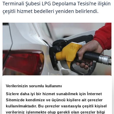
Terminali Şubesi LPG Depolama Tesisi'ne ilişkin
çeşitli hizmet bedelleri yeniden belirlendi.
Verilerinizin sorumlu kullanımı
Sizlere daha iyi bir hizmet sunabilmek için İnternet
PETROL OFİSİ'NİN 4 TESİSİNDE TARİFELER
Sitemizde kendimize ve üçüncü kişilere ait çerezler
DEĞİŞTİ
kullanılmaktadır. Bu çerezler vasıtasıyla çeşitli kişisel
verileriniz işlenmekte olup gerekli olan çerezler bilgi