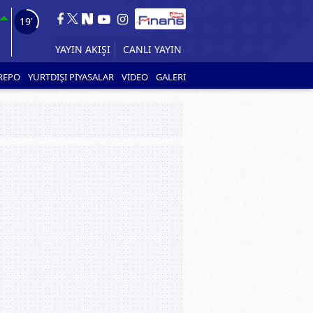
18'
YAYIN AKIŞI
REPO
YURTDIŞI PİYASALAR
VİDEO
GALERİ