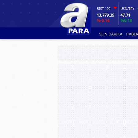
BIST 100
USD/TRY
13.779,39
47,71
%-0.14
%0.18
SON DAKİKA
HABER