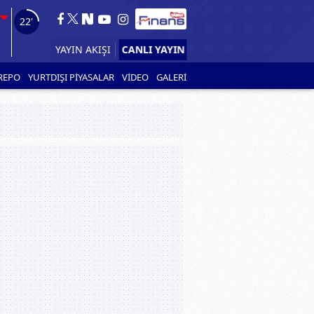
20'
CANLI YAYIN
YAYIN AKIŞI
REPO
YURTDIŞI PİYASALAR
VİDEO
GALERİ