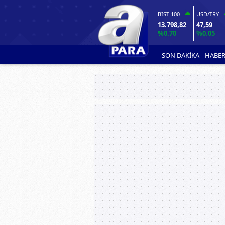
BIST 100
USD/TRY
13.798,82
47,59
%0.70
%0.05
SON DAKİKA
HABER