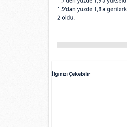
1,7'den yüzde 1,9'a yükseldi
1,9'dan yüzde 1,8'a geriler
2 oldu.
İlginizi Çekebilir