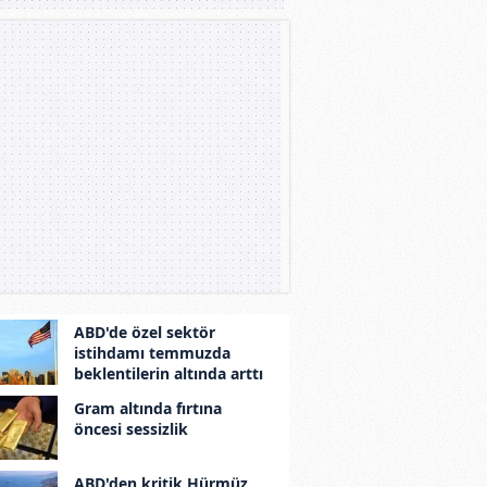
ABD'de özel sektör
istihdamı temmuzda
beklentilerin altında arttı
Gram altında fırtına
öncesi sessizlik
ABD'den kritik Hürmüz