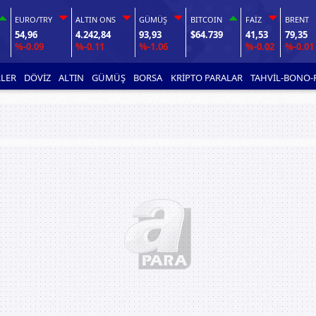
EURO/TRY
ALTIN ONS
GÜMÜŞ
BITCOIN
FAİZ
BRENT
54,96
4.242,84
93,93
$64.739
41,53
79,35
%-0.09
%-0.11
%-1.06
%-0.02
%-0.01
LER
DÖVİZ
ALTIN
GÜMÜŞ
BORSA
KRİPTO PARALAR
TAHVİL-BONO-