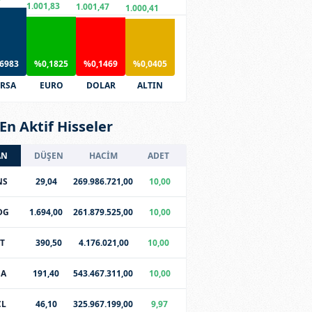
1.001,83
1.001,47
1.000,41
6983
%0,1825
%0,1469
%0,0405
RSA
EURO
DOLAR
ALTIN
En Aktif Hisseler
AN
DÜŞEN
HACİM
ADET
NS
29,04
269.986.721,00
10,00
DG
1.694,00
261.879.525,00
10,00
T
390,50
4.176.021,00
10,00
SA
191,40
543.467.311,00
10,00
CL
46,10
325.967.199,00
9,97