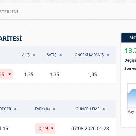
 STERLINI
ARİTESİ
BİS
13.
ALIŞ
SATIŞ
ÖNCEKİ KAPANIŞ
Deği
Son ve
005
1,35
1,35
1,35
DEĞER
FARK (%)
GÜNCELLEME
May 
1,15
-0,19
07:08:2026 01:28