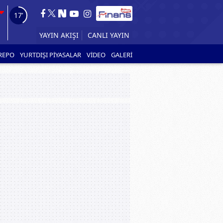
16’
CANLI YAYIN
YAYIN AKIŞI
REPO
YURTDIŞI PİYASALAR
VİDEO
GALERİ