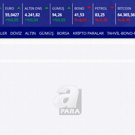
EURO
ALTIN ONS
GÜMÜŞ
BONO
PETROL
BITCOIN
55,0427
4.241,82
94,26
41,53
83,25
64.365,36
+%0,05
+%0,04
+%0,05
%-0,02
%-0,35
%-0,49
LER
DÖVİZ
ALTIN
GÜMÜŞ
BORSA
KRİPTO PARALAR
TAHVİL-BONO-