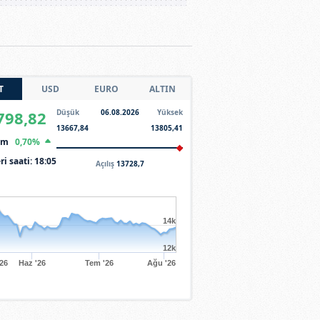
T
USD
EURO
ALTIN
798,82
Düşük
06.08.2026
Yüksek
13667,84
13805,41
şim
0,70%
ri saati:
18:05
Açılış
13728,7
14k
12k
'26
Haz '26
Tem '26
Ağu '26