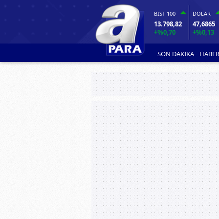
BIST 100
DOLAR
13.798,82
47,6865
+%0,70
+%0,13
SON DAKİKA
HABER