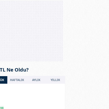
 TL Ne Oldu?
ÜK
HAFTALIK
AYLIK
YILLIK
,98