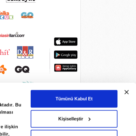
Tümünü Kabul Et
ktadır. Bu
nulması
Kişiselleştir
e ilişkin
ilir,