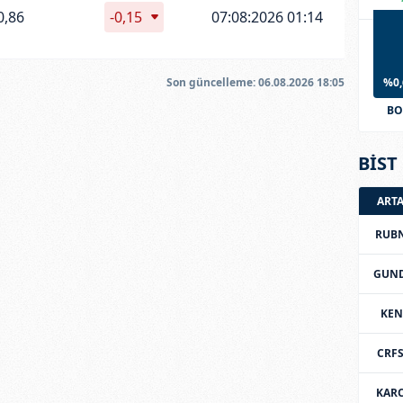
0,86
-0,15
07:08:2026 01:14
Son güncelleme:
06.08.2026 18:05
%0,
BO
BİST 
ART
RUB
GUN
KEN
CRF
KAR