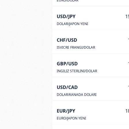
EURO/DOLAR
USD/JPY
1
DOLAR/JAPON YENI
CHF/USD
ISVICRE FRANGI/DOLAR
GBP/USD
INGILIZ STERLINI/DOLAR
USD/CAD
DOLAR/KANADA DOLARI
EUR/JPY
1
EURO/JAPON YENI