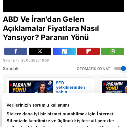
ABD Ve İran'dan Gelen
Açıklamalar Fiyatlara Nasıl
Yansıyor? Paranın Yönü
Giriş Tarihi: 25.05.2026 16:58
Sıradaki
OTOMATİK OYNAT
FED
yetkililerinden
şahin
açıklamalar -
Paranın Yönü - |
Verilerinizin sorumlu kullanımı
A Para
Sizlere daha iyi bir hizmet sunabilmek için İnternet
HABER | Son Dakika Haber ve Güncel Haberler
Sitemizde kendimize ve üçüncü kişilere ait çerezler
#Haber #SonDakika #APara #Canlı #Gündem