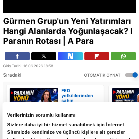
Gürmen Grup'un Yeni Yatırımları
Hangi Alanlarda Yoğunlaşacak? I
Paranın Rotası | A Para
Giriş Tarihi: 16.06.2026 18:58
Sıradaki
OTOMATİK OYNAT
FED
yetkililerinden
şahin
açıklamalar -
Paranın Yönü - |
Verilerinizin sorumlu kullanımı
A Para
Sizlere daha iyi bir hizmet sunabilmek için İnternet
HABER | Son Dakika Haber ve Güncel Haberler
Sitemizde kendimize ve üçüncü kişilere ait çerezler
#Haber #SonDakika #APara #Canlı #Gündem