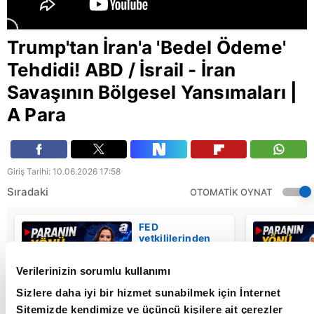
Trump'tan İran'a 'Bedel Ödeme'
Tehdidi! ABD / İsrail - İran
Savaşının Bölgesel Yansımaları |
A Para
Giriş Tarihi: 10.06.2026 17:58
Sıradaki
OTOMATİK OYNAT
FED
yetkililerinden
şahin
açıklamalar -
Verilerinizin sorumlu kullanımı
Paranın Yönü - |
A Para
Sizlere daha iyi bir hizmet sunabilmek için İnternet
Sitemizde kendimize ve üçüncü kişilere ait çerezler