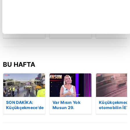
Seyir
Ankara'da seyir
Hasan Can
halindeyken
halindeki
Kaya'nın
aniden alev alan
otomobil alev
Konuşanlar
otomobildeki 4
aldı
programında
kişi yaralandı
çalışma izni
bulunmayan
seyirciye gözal
| Video
BU HAFTA
SON DAKİKA:
Var Mısın Yok
Küçükçekmece
Küçükçekmece'de
Musun 29.
otomobilin İET
korkunç kaza!
Bölüm Fragmanı
otobüsüne
Otomobil, İETT
yayınlandı |
çarptığı kaza
otobüsüne
Video
kamerada | Vi
çarptı: 3 kişi