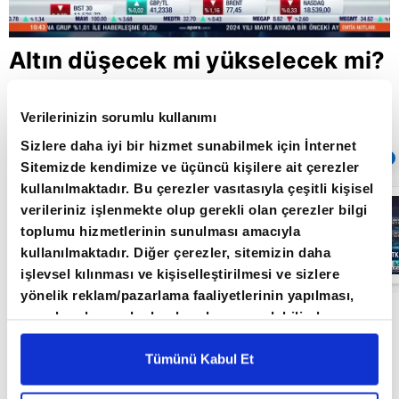
Altın düşecek mi yükselecek mi?
Verilerinizin sorumlu kullanımı
Giriş Tarihi: 04.06.2024 16:59
Sizlere daha iyi bir hizmet sunabilmek için İnternet
Sıradaki
OTOMATİK OYNAT
Sitemizde kendimize ve üçüncü kişilere ait çerezler
kullanılmaktadır. Bu çerezler vasıtasıyla çeşitli kişisel
Borsa
verileriniz işlenmekte olup gerekli olan çerezler bilgi
İstanbul'da yeni
toplumu hizmetlerinin sunulması amacıyla
dönem: BIST
50’de açığa
kullanılmaktadır. Diğer çerezler, sitemizin daha
satış yasağı
05:06
işlevsel kılınması ve kişiselleştirilmesi ve sizlere
kaldırıldı |
Video
yönelik reklam/pazarlama faaliyetlerinin yapılması,
Altın ve Para Piyasaları Uzmanı Şirin Sarı altın
amaçlarıyla sınırlı olarak açık rızanız dahilinde
kullanılacaktır. Çerezlere ilişkin tercihlerinizi çerez
fiyatlarını değerlendirdi. Sarı, ilk düğmeye
paneli vasıtasıyla belirleyebilirsiniz. Çerezlere ilişkin
Tümünü Kabul Et
basanın ECB olacağını tahmin eden Sarı, "Global
detaylı bilgi için Ayarlar butonuna tıklayabilir,
Çerez
merkez bankalarının sene sonlarına doğru faiz