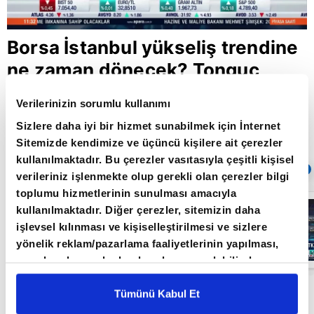
Borsa İstanbul yükseliş trendine
ne zaman dönecek? Tonguç
Erbaş tarih verdi
Verilerinizin sorumlu kullanımı
Sizlere daha iyi bir hizmet sunabilmek için İnternet
Sitemizde kendimize ve üçüncü kişilere ait çerezler
Giriş Tarihi: 19.01.2024 16:56
kullanılmaktadır. Bu çerezler vasıtasıyla çeşitli kişisel
Sıradaki
OTOMATİK OYNAT
verileriniz işlenmekte olup gerekli olan çerezler bilgi
toplumu hizmetlerinin sunulması amacıyla
Borsa
kullanılmaktadır. Diğer çerezler, sitemizin daha
İstanbul'da yeni
işlevsel kılınması ve kişiselleştirilmesi ve sizlere
dönem: BIST
50’de açığa
yönelik reklam/pazarlama faaliyetlerinin yapılması,
satış yasağı
05:06
amaçlarıyla sınırlı olarak açık rızanız dahilinde
kaldırıldı |
Video
kullanılacaktır. Çerezlere ilişkin tercihlerinizi çerez
Ahlatcı Yatırım GMY Tonguç Erbaş A Para'da
paneli vasıtasıyla belirleyebilirsiniz. Çerezlere ilişkin
Tümünü Kabul Et
detaylı bilgi için Ayarlar butonuna tıklayabilir,
Çerez
Borsa İstanbul'u değerlendirdi. Erbaş, 2,5 ay