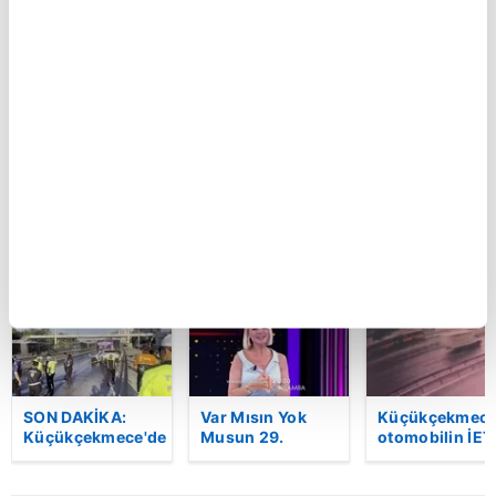
Seyir
Ferdi Tayfur’un
Eskişehir'de fe
halindeyken
müzik mirası
kazada can ve
aniden alev alan
torununda hayat
kadının cenaze
otomobildeki 4
buldu! Sesi olay
sıkıştığı araçt
kişi yaralandı
oldu | Video
güçlükle çıkarı
| Video
BU HAFTA
SON DAKİKA:
Var Mısın Yok
Küçükçekmece
Küçükçekmece'de
Musun 29.
otomobilin İET
korkunç kaza!
Bölüm Fragmanı
otobüsüne
Otomobil, İETT
yayınlandı |
çarptığı kaza