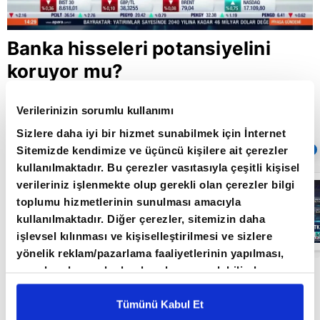
Banka hisseleri potansiyelini
koruyor mu?
Verilerinizin sorumlu kullanımı
Giriş Tarihi: 19.01.2024 17:07
Sizlere daha iyi bir hizmet sunabilmek için İnternet
Sıradaki
Sitemizde kendimize ve üçüncü kişilere ait çerezler
OTOMATİK OYNAT
kullanılmaktadır. Bu çerezler vasıtasıyla çeşitli kişisel
verileriniz işlenmekte olup gerekli olan çerezler bilgi
Borsa
İstanbul'da yeni
toplumu hizmetlerinin sunulması amacıyla
dönem: BIST
kullanılmaktadır. Diğer çerezler, sitemizin daha
50’de açığa
satış yasağı
işlevsel kılınması ve kişiselleştirilmesi ve sizlere
05:06
kaldırıldı |
yönelik reklam/pazarlama faaliyetlerinin yapılması,
Video
amaçlarıyla sınırlı olarak açık rızanız dahilinde
Marbaş Menkul Değerler GMY Soner Kuru A
kullanılacaktır. Çerezlere ilişkin tercihlerinizi çerez
Para'da Borsa İstanbul'u değerlendirdi.
paneli vasıtasıyla belirleyebilirsiniz. Çerezlere ilişkin
Tümünü Kabul Et
Bankalarla ilgili basit düşünülmesi gerektiğini