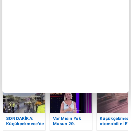
BUGÜN
Polise bıçaklı
İran'ın dini lideri
Ferdi Tayfur’un
saldırı: İşte böyle
Mücteba
müzik mirası
etkisiz hale
Hamaney’den
torununda hay
getirildi!
aylar sonra ilk
buldu! Sesi ola
görüntü: 13
oldu | Video
saniyelik kayıt
merakları artırdı |
Video
BU HAFTA
SON DAKİKA:
Var Mısın Yok
Küçükçekmece
Küçükçekmece'de
Musun 29.
otomobilin İET
korkunç kaza!
Bölüm Fragmanı
otobüsüne