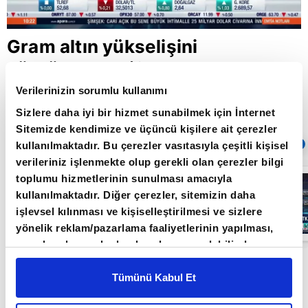
Gram altın yükselişini
sürdürecek mi?
Verilerinizin sorumlu kullanımı
Sizlere daha iyi bir hizmet sunabilmek için İnternet
Giriş Tarihi: 05.06.2024 14:36
Sitemizde kendimize ve üçüncü kişilere ait çerezler
Sıradaki
OTOMATİK OYNAT
kullanılmaktadır. Bu çerezler vasıtasıyla çeşitli kişisel
verileriniz işlenmekte olup gerekli olan çerezler bilgi
toplumu hizmetlerinin sunulması amacıyla
Borsa
İstanbul'da yeni
kullanılmaktadır. Diğer çerezler, sitemizin daha
dönem: BIST
işlevsel kılınması ve kişiselleştirilmesi ve sizlere
50’de açığa
satış yasağı
05:06
yönelik reklam/pazarlama faaliyetlerinin yapılması,
kaldırıldı |
amaçlarıyla sınırlı olarak açık rızanız dahilinde
Video
kullanılacaktır. Çerezlere ilişkin tercihlerinizi çerez
Emtia Piyasaları Uzmanı Zafer Ergezen altın
paneli vasıtasıyla belirleyebilirsiniz. Çerezlere ilişkin
Tümünü Kabul Et
fiyatlarını değerlendirdi. Altında denge
detaylı bilgi için Ayarlar butonuna tıklayabilir,
Çerez
arayışının devam ettiğini belirten Ergezen,