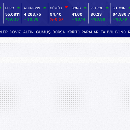
EURO
ALTIN ONS
GÜMÜŞ
BONO
PETROL
BITCOIN
55,0811
4.263,75
94,40
41,60
80,23
64.586,
+%0,13
+%0,38
%-0,57
+%0,14
+%0,98
+%0,79
RLER
DÖVİZ
ALTIN
GÜMÜŞ
BORSA
KRİPTO PARALAR
TAHVİL-BONO-