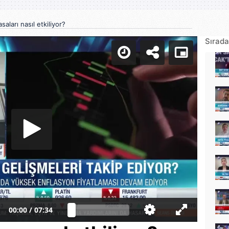
asaları nasıl etkiliyor?
Sırada
00:00
/
07:34