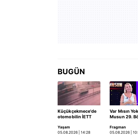
BUGÜN
Küçükçekmece'de
Var Mısın Yo
otomobilin İETT
Musun 29. B
otobüsüne çarptığı
Fragmanı
Yaşam
Fragman
kaza kamerada |
yayınlandı | 
05.08.2026 | 14:28
05.08.2026 | 10
Video