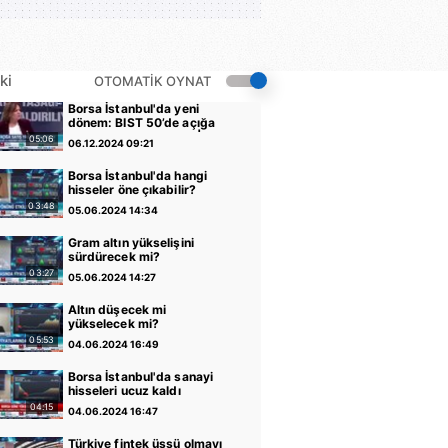
ki
OTOMATİK OYNAT
Borsa İstanbul'da yeni
dönem: BIST 50’de açığa
satış yasağı kaldırıldı |
05:06
06.12.2024 09:21
Video
Borsa İstanbul'da hangi
hisseler öne çıkabilir?
03:48
05.06.2024 14:34
Gram altın yükselişini
sürdürecek mi?
03:27
05.06.2024 14:27
Altın düşecek mi
yükselecek mi?
05:53
04.06.2024 16:49
Borsa İstanbul'da sanayi
hisseleri ucuz kaldı
04:15
04.06.2024 16:47
Türkiye fintek üssü olmayı