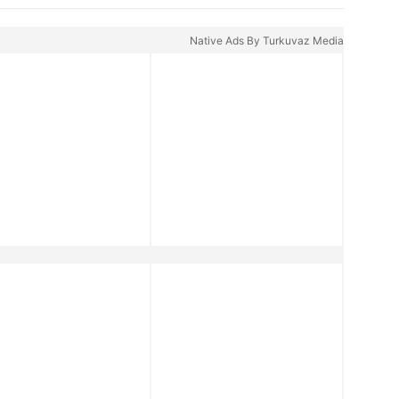
Üstüne de zarf attım
müdürüm!" | Video
Native Ads By Turkuvaz Media