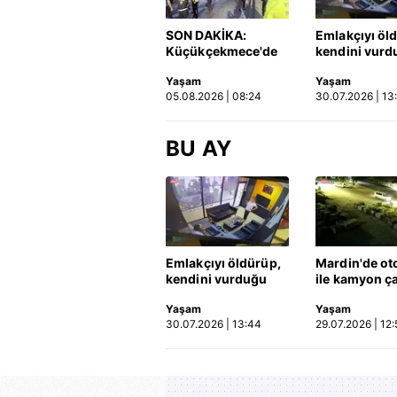
SON DAKİKA:
Emlakçıyı öl
Küçükçekmece'de
kendini vurd
korkunç kaza!
olayın görün
Yaşam
Yaşam
Otomobil, İETT
ortaya çıktı |
05.08.2026 | 08:24
30.07.2026 | 13
otobüsüne çarptı: 3
kişi hayatını
kaybetti | Video
BU AY
Emlakçıyı öldürüp,
Mardin'de ot
kendini vurduğu
ile kamyon ça
olayın görüntüsü
2'si çocuk 3 k
Yaşam
Yaşam
ortaya çıktı | Video
hayatını kayb
30.07.2026 | 13:44
29.07.2026 | 12:
Kaza anı ka