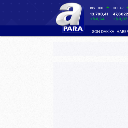
BIST 100
DOLAR
13.790,41
47,6022
+%0,64
+%0,07
SON DAKİKA
HABE