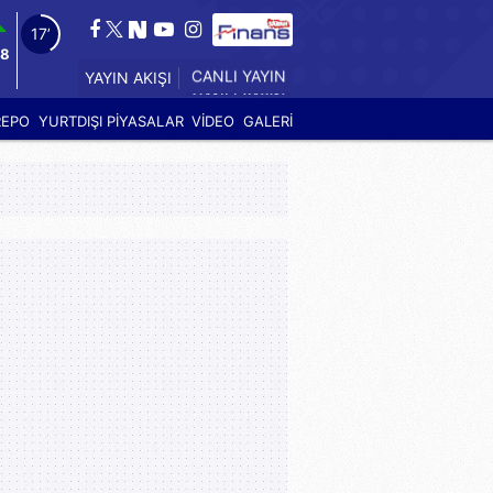
16’
78
YAYIN AKIŞI
REPO
YURTDIŞI PİYASALAR
VİDEO
GALERİ