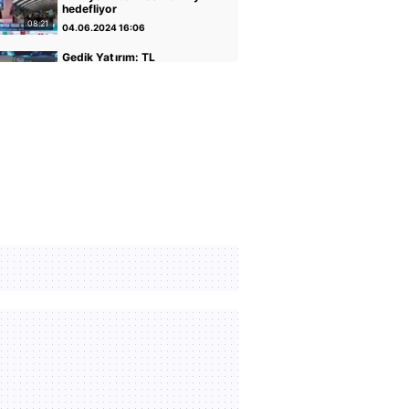
hedefliyor
08:21
04.06.2024 16:06
Gedik Yatırım: TL
varlıkların iyileştiği bir
dönemdeyiz
04:14
30.04.2024 17:01
GCM Yatırım: Banka
hisseleri potansiyelini
koruyor
05:12
30.04.2024 16:56
Altın ve Para Piyasaları
Uzmanı Şirin Sarı: Yükseliş
için faiz indirimi önemli
05:07
30.04.2024 16:51
Rota Portföy Yönetimi:
Türk Eurobondları iyi bir
alternatif
02:22
30.04.2024 16:45
İnfo Yatırım: Ons altın için
2400 seviyesi önemli
01:12
30.04.2024 17:02
TCMB Başkanı Fatih
Karahan: Parasal sıkılığı
koruyacağız
35:30
08.02.2024 11:36