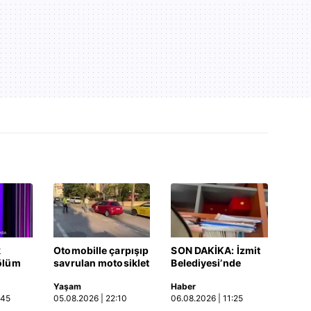
k
Otomobille çarpışıp
SON DAKİKA: İzmit
ölüm
savrulan motosiklet
Belediyesi’nde
başka bir araca
rüşvet anı
Yaşam
Haber
Video
çarptı: 2 yaralı
kamerada: "Şu
:45
05.08.2026 | 22:10
06.08.2026 | 11:25
araya sıkıştırdım…