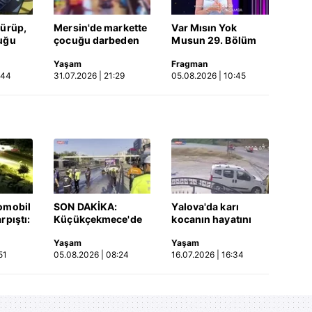
dürüp,
Mersin'de markette
Var Mısın Yok
uğu
çocuğu darbeden
Musun 29. Bölüm
tüsü
şüpheli gözaltında
Fragmanı
Yaşam
Fragman
 Video
yayınlandı | Video
:44
31.07.2026 | 21:29
05.08.2026 | 10:45
omobil
SON DAKİKA:
Yalova'da karı
rpıştı:
Küçükçekmece'de
kocanın hayatını
işi
korkunç kaza!
kaybettiği feci
Yaşam
Yaşam
etti!
Otomobil, İETT
motosiklet kazası
51
05.08.2026 | 08:24
16.07.2026 | 16:34
merada
otobüsüne çarptı: 3
saniye saniye
kişi hayatını
kameraya yansıdı |
kaybetti | Video
Video