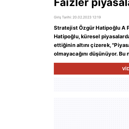
Faizler piyasala
Giriş Tarihi: 20.02.2023 12:19
Stratejist Özgür Hatipoğlu A 
Hatipoğlu, küresel piyasalar
ettiğinin altını çizerek, "Piyas
olmayacağını düşünüyor. Bu n
Vİ